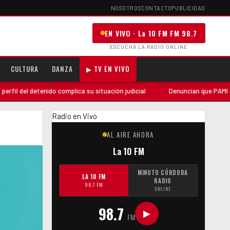
NOSOTROS
CONTACTO
PUBLICIDAD
EN VIVO · La 10 FM FM 98.7
ESCUCHÁ LA RADIO ONLINE
CULTURA
DANZA
▶ TV EN VIVO
del detenido complica su situación judicial
·
Denuncian que PAMI envió un
Radio en Vivo
AL AIRE AHORA
La 10 FM
MINUTO CÓRDOBA
LA 10 FM
RADIO
98.7 FM
ONLINE
98.7
▶
FM