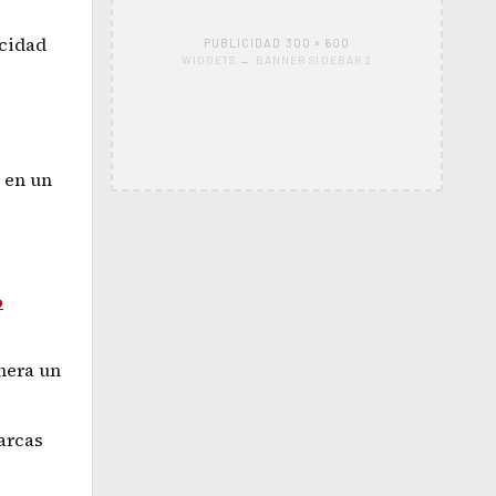
icidad
PUBLICIDAD 300 × 600
WIDGETS → BANNER SIDEBAR 2
 en un
o
enera un
arcas