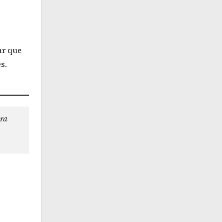
ar que
s.
ara