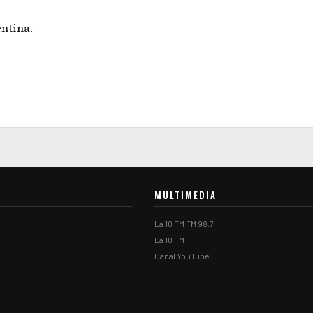
ntina.
MULTIMEDIA
La 10 FM FM 98.7
La 10 FM
Canal YouTube