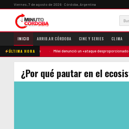
Viernes, 7 de agosto de 2026 · Córdoba, Argentina
INICIO
ARRIB.AR CÓRDOBA
CINE Y SERIES
CLIMA
ÚLTIMA HORA
ó contra la madre
·
Milei denunció un «ataque desproporcionado» de lo
¿Por qué pautar en el ecos