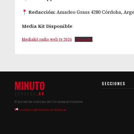
Redacción:
Amadeo Grass 4280 Córdoba, Arge
Media Kit Disponible
Mediakit radio web tv 2026
Descarga
MINUTO
SECCIONES
CÓRDOBA
.AR
El portal de noticias de Córdoba al instante.
contacto@minutocordoba.ar