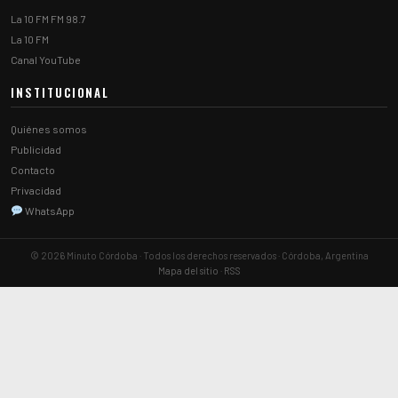
La 10 FM FM 98.7
La 10 FM
Canal YouTube
INSTITUCIONAL
Quiénes somos
Publicidad
Contacto
Privacidad
WhatsApp
© 2026 Minuto Córdoba · Todos los derechos reservados · Córdoba, Argentina
Mapa del sitio
·
RSS