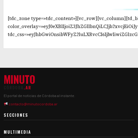
[tdc_zone type=»tdc_content»][vc_row][vc_column][td_b
color_overlay=»eyJ0eXBlIjoiZ3JhZGllbnQiLCJjb2
tdc_css=»eyJhbGwiOnsibWFyZ2luLXRvcCI6IjIwIiwiZGlzcGxhe
MINUTO
CÓRDOBA
.AR
El portal de noticias de Córdoba al instante.
contacto@minutocordoba.ar
SECCIONES
MULTIMEDIA