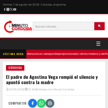
Viernes, 7 de agosto de 2026 · Córdoba, Argentina
☰
e
·
Milei denunció un «ataque desproporcionado» de los medios y ratificó el 
ÚLTIMA HORA
CÓRDOBA
El padre de Agostina Vega rompió el silencio y
apuntó contra la madre
🗓 30/05/2026
13:56
✍ Redacción Minuto Córdoba
COMPARTIR: