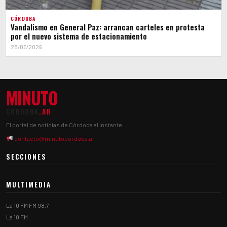
CÓRDOBA
Vandalismo en General Paz: arrancan carteles en protesta
por el nuevo sistema de estacionamiento
28/05/2026
MINUTO
CÓRDOBA
.AR
El portal de noticias de Córdoba al instante.
contacto@minutocordoba.ar
SECCIONES
MULTIMEDIA
La 10 FM FM 98.7
La 10 FM