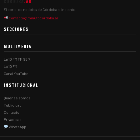
CÓRDOBA
.AR
El portal de noticias de Córdoba al instante.
contacto@minutocordoba.ar
SECCIONES
MULTIMEDIA
La 10 FM FM 98.7
La 10 FM
Canal YouTube
INSTITUCIONAL
Quiénes somos
Publicidad
Contacto
Privacidad
WhatsApp