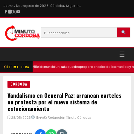
Jueves, 6 de agosto de 2026 · Córdoba, Argentina
☰
a madre
·
Milei denunció un «ataque desproporcionado» de los medios y ratifi
ÚLTIMA HORA
CÓRDOBA
Vandalismo en General Paz: arrancan carteles
en protesta por el nuevo sistema de
estacionamiento
🗓 28/05/2026
11:44
✍ Redacción Minuto Córdoba