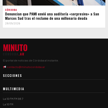
CÓRDOBA
Denuncian que PAMI envió una auditoría «sorpresiva» a San
Marcos Sud tras el reclamo de una millonaria deuda
28/05/2026
MINUTO
CÓRDOBA
.AR
El portal de noticias de Córdoba al instante.
contacto@minutocordoba.ar
SECCIONES
MULTIMEDIA
La 10 FM FM 98.7
La 10 FM