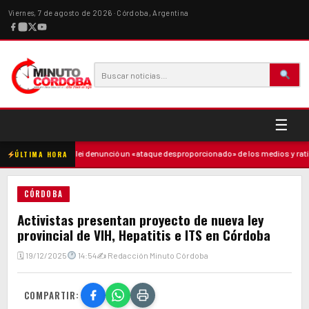
Viernes, 7 de agosto de 2026 · Córdoba, Argentina
☰
adre
·
Milei denunció un «ataque desproporcionado» de los medios y ratificó 
ÚLTIMA HORA
CÓRDOBA
Activistas presentan proyecto de nueva ley
provincial de VIH, Hepatitis e ITS en Córdoba
🗓 19/12/2025
14:54
✍ Redacción Minuto Córdoba
COMPARTIR: