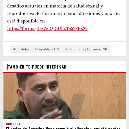
desafíos actuales en materia de salud sexual y
reproductiva. El formulario para adhesiones y aportes
está disponible en
https://forms.gle/WdQJGDbxTe528Ns29
.
#Córdoba
#Hepatitis e ITS
#ITS
#Ley Provincial VIH
TAMBIÉN TE PUEDE INTERESAR
CÓRDOBA
El padre de Agostina Vega rompió el silencio y apuntó contra