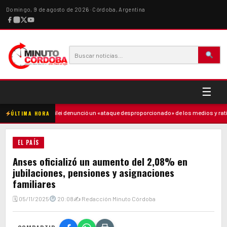
Domingo, 9 de agosto de 2026 · Córdoba, Argentina
☰
dre
·
Milei denunció un «ataque desproporcionado» de los medios y ratificó e
ÚLTIMA HORA
EL PAÍS
Anses oficializó un aumento del 2,08% en
jubilaciones, pensiones y asignaciones
familiares
🗓 05/11/2025
20:08
✍ Redacción Minuto Córdoba