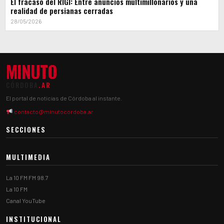
El fracaso del RIGI: Entre anuncios multimillonarios y una
realidad de persianas cerradas
28/05/2026
MINUTO
CÓRDOBA
.AR
El portal de noticias de Córdoba al instante.
contacto@minutocordoba.ar
SECCIONES
MULTIMEDIA
La 10 FM FM 98.7
La 10 FM
Canal YouTube
INSTITUCIONAL