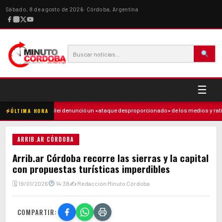
Sábado, 8 de agosto de 2026 · Córdoba, Argentina
☰
madre
·
Milei denunció un «ataque desproporcionado» de los medios y ratificó
ÚLTIMA HORA
ARRIB.AR CÓRDOBA
Arrib.ar Córdoba recorre las sierras y la capital
con propuestas turísticas imperdibles
🗓 19/01/2026
14:38
✍ Redacción Minuto Córdoba
COMPARTIR: