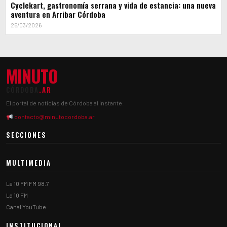
Cyclekart, gastronomía serrana y vida de estancia: una nueva
aventura en Arribar Córdoba
25/03/2026
MINUTO
CÓRDOBA
.AR
El portal de noticias de Córdoba al instante.
contacto@minutocordoba.ar
SECCIONES
MULTIMEDIA
La 10 FM FM 98.7
La 10 FM
Canal YouTube
INSTITUCIONAL