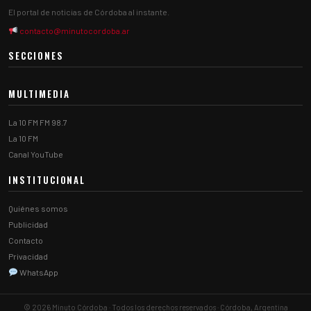
El portal de noticias de Córdoba al instante.
contacto@minutocordoba.ar
SECCIONES
MULTIMEDIA
La 10 FM FM 98.7
La 10 FM
Canal YouTube
INSTITUCIONAL
Quiénes somos
Publicidad
Contacto
Privacidad
WhatsApp
© 2026 Minuto Córdoba · Todos los derechos reservados · Córdoba, Argentina