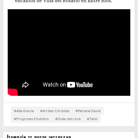
encantos de Villa del Rosario en Entre Ríos.
#Alta Gracia
#Arribar Córdoba
#Mariana Savid
#Progrmas Emitidos
#Solar del rock
#Tanti
TAMBIÉN TE PUEDE INTERESAR