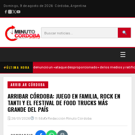
Domingo, 9 de agosto de 2026 · Córdoba, Argentina
☰
dre
·
Milei denunció un «ataque desproporcionado» de los medios y ratificó e
ÚLTIMA HORA
ARRIB.AR CÓRDOBA
ARRIBAR CÓRDOBA: JUEGO EN FAMILIA, ROCK EN
TANTI Y EL FESTIVAL DE FOOD TRUCKS MÁS
GRANDE DEL PAÍS
🗓 26/01/2026
11:56
✍ Redacción Minuto Córdoba