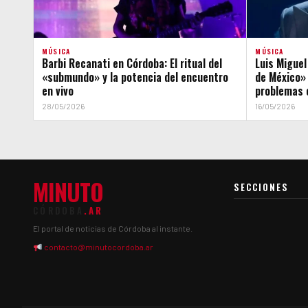
MÚSICA
MÚSICA
Barbi Recanati en Córdoba: El ritual del
Luis Miguel
«submundo» y la potencia del encuentro
de México» 
en vivo
problemas 
28/05/2026
16/05/2026
MINUTO
SECCIONES
CÓRDOBA
.AR
El portal de noticias de Córdoba al instante.
contacto@minutocordoba.ar