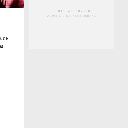
PUBLICIDAD 300 × 600
WIDGETS → BANNER SIDEBAR 2
 que
es.