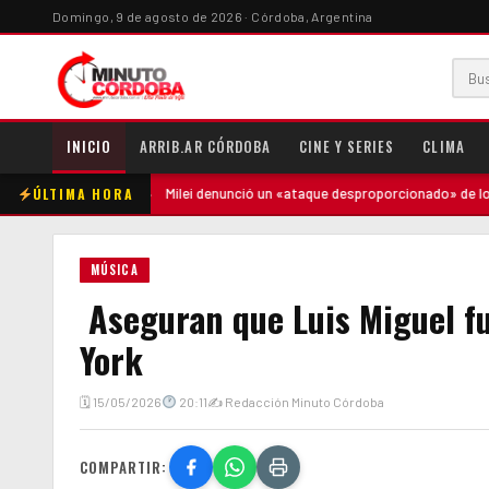
Domingo, 9 de agosto de 2026 · Córdoba, Argentina
INICIO
ARRIB.AR CÓRDOBA
CINE Y SERIES
CLIMA
ÚLTIMA HORA
a madre
·
Milei denunció un «ataque desproporcionado» de los medios y
MÚSICA
Aseguran que Luis Miguel f
York
🗓 15/05/2026
20:11
✍ Redacción Minuto Córdoba
COMPARTIR: