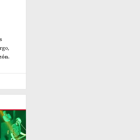
s
rgo,
zón.