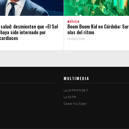
MÚSICA
 salud: desmienten que «El Sol
Boom Boom Kid en Córdoba: Sur
haya sido internado por
olas del ritmo
cardíacos
12/05/2026
MULTIMEDIA
La 10 FM FM 98.7
La 10 FM
Canal YouTube