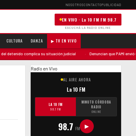
NOSOTROS
CONTACTO
PUBLICIDAD
EN VIVO · La 10 FM FM 98.7
ESCUCHÁ LA RADIO ONLINE
CULTURA
DANZA
▶ TV EN VIVO
do complica su situación judicial
·
Denuncian que PAMI envió una auditor
Radio en Vivo
AL AIRE AHORA
La 10 FM
MINUTO CÓRDOBA
LA 10 FM
RADIO
98.7 FM
ONLINE
98.7
▶
FM