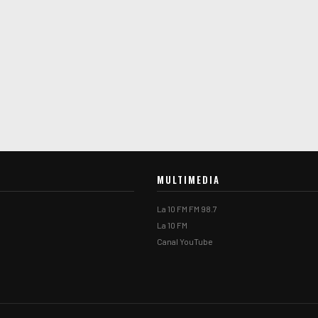
MULTIMEDIA
La 10 FM FM 98.7
La 10 FM
Canal YouTube