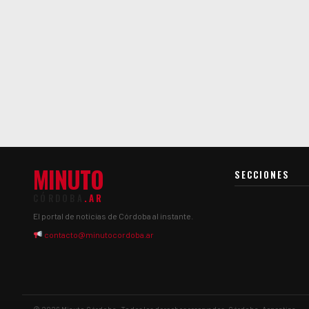
MINUTO
SECCIONES
CÓRDOBA
.AR
El portal de noticias de Córdoba al instante.
contacto@minutocordoba.ar