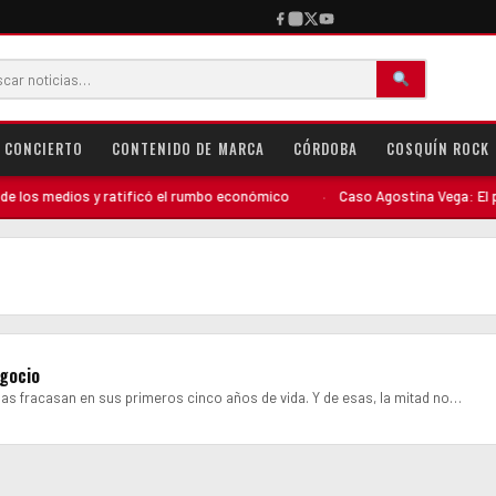
CONCIERTO
CONTENIDO DE MARCA
CÓRDOBA
COSQUÍN ROCK
los medios y ratificó el rumbo económico
·
Caso Agostina Vega: El perfi
egocio
as fracasan en sus primeros cinco años de vida. Y de esas, la mitad no…