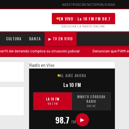
NOSOTROS
CONTACTO
PUBLICIDAD
EN VIVO · La 10 FM FM 98.7
ESCUCHÁ LA RADIO ONLINE
CULTURA
DANZA
▶ TV EN VIVO
l del detenido complica su situación judicial
·
Denuncian que PAMI envió 
Radio en Vivo
AL AIRE AHORA
La 10 FM
MINUTO CÓRDOBA
LA 10 FM
RADIO
98.7 FM
ONLINE
98.7
▶
FM