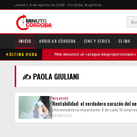
Jueves, 6 de agosto de 2026 · Córdoba, Argentina
INICIO
ARRIB.AR CÓRDOBA
CINE Y SERIES
CLIMA
ÚLTIMA HORA
ntó contra la madre
·
Milei denunció un «ataque desproporcionado» de 
✍ PAOLA GIULIANI
NEGOCIOS
Rentabilidad: el verdadero corazón del n
Una estadística impactante: 8 de cada 10 empres
25/08/2025