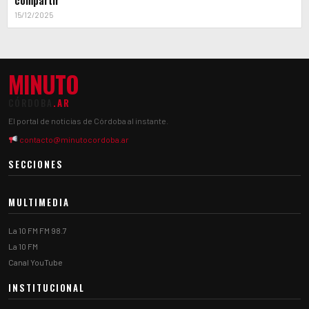
15/12/2025
MINUTO
CÓRDOBA
.AR
El portal de noticias de Córdoba al instante.
contacto@minutocordoba.ar
SECCIONES
MULTIMEDIA
La 10 FM FM 98.7
La 10 FM
Canal YouTube
INSTITUCIONAL