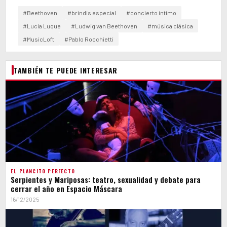
#Beethoven
#brindis especial
#concierto íntimo
#Lucía Luque
#Ludwig van Beethoven
#música clásica
#MusicLoft
#Pablo Rocchietti
TAMBIÉN TE PUEDE INTERESAR
EL PLANCITO PERFECTO
Serpientes y Mariposas: teatro, sexualidad y debate para
cerrar el año en Espacio Máscara
16/12/2025