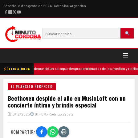
Sábado, 8 de agosto de 2026 · Córdoba, Argentina
☰
·
Milei denunció un «ataque desproporcionado» de los medios y ratificó el r
ÚLTIMA HORA
EL PLANCITO PERFECTO
Beethoven despide el año en MusicLoft con un
concierto íntimo y brindis especial
🗓 16/12/2025
01:40
✍ Rodrigo Zapata
COMPARTIR: