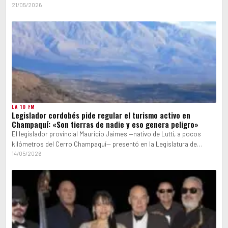
21/05/2026
LA 10 FM
Legislador cordobés pide regular el turismo activo en
Champaquí: «Son tierras de nadie y eso genera peligro»
El legislador provincial Mauricio Jaimes —nativo de Lutti, a pocos
kilómetros del Cerro Champaquí— presentó en la Legislatura de
Córdoba un paquete…
14/05/2026