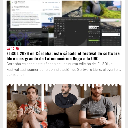
LA 10 FM
FLiSOL 2026 en Córdoba: este sábado el festival de software
libre más grande de Latinoamérica llega a la UNC
Córdoba es sede este sábado de una nueva edición del FLiSOL, el
Festival Latinoamericano de Instalación de Software Libre, el evento
de…
22/04/2026