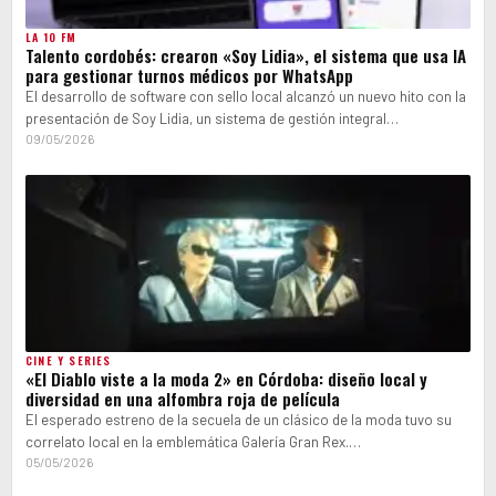
LA 10 FM
Talento cordobés: crearon «Soy Lidia», el sistema que usa IA
para gestionar turnos médicos por WhatsApp
El desarrollo de software con sello local alcanzó un nuevo hito con la
presentación de Soy Lidia, un sistema de gestión integral…
09/05/2026
CINE Y SERIES
«El Diablo viste a la moda 2» en Córdoba: diseño local y
diversidad en una alfombra roja de película
El esperado estreno de la secuela de un clásico de la moda tuvo su
correlato local en la emblemática Galería Gran Rex.…
05/05/2026