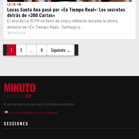
LA 10 FM
Lucas Santa Ana pasó por «En Tiempo Real»: Los secretos
detrás de «300 Cartas»
El aire de La 10 FM se llenó de cine y reflexión durante la última
emisión de «En Tiempo Real». Santiago y…
16/04/2026
Paginación
1
2
…
8
Siguiente →
de
entradas
MINUTO
CÓRDOBA
.AR
El portal de noticias de Córdoba al instante.
contacto@minutocordoba.ar
SECCIONES