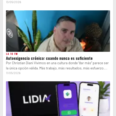
del…
13/05/2026
LA 10 FM
Autoexigencia crónica: cuando nunca es suficiente
Por Christian Diani Vivimos en una cultura donde “dar más” parece ser
la única opción válida. Más trabajo, más resultados, más esfuerzo.…
11/05/2026