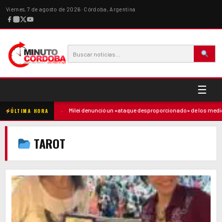
Viernes, 7 de agosto de 2026 · Córdoba, Argentina
☰
contra la madre
·
Milei denunció un «ataque desproporcionado» de los medios 
ÚLTIMA HORA
TAROT