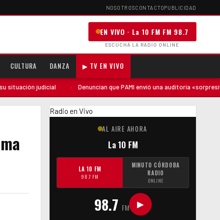
NOSOTROS
CONTACTO
PUBLICIDAD
EN VIVO · La 10 FM FM 98.7
ESCUCHÁ LA RADIO ONLINE
CULTURA
DANZA
▶ TV EN VIVO
dicial
·
Denuncian que PAMI envió una auditoría «sorpresiva» a San Marc
Radio en Vivo
AL AIRE AHORA
lma
La 10 FM
MINUTO CÓRDOBA
LA 10 FM
RADIO
98.7 FM
ONLINE
98.7
▶
FM