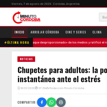
Viernes, 7 de agosto de 2026 · Córdoba, Argentina
INICIO
ARRIB.AR CÓRDOBA
CINE Y SERIES
CLIMA
ÚLTIMA HORA
nció un «ataque desproporcionado» de los medios y ratificó el rumbo económ
NOTICIAS
Chupetes para adultos: la 
instantánea ante el estrés
🗓 16/01/2026
07:39
✍ Redacción Minuto Córdoba
COMPARTIR: