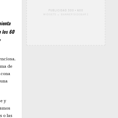
PUBLICIDAD 300 × 600
WIDGETS → BANNER SIDEBAR 2
mienta
n los 60
y
enciosa.
rma de
licona
 una
e y
nismos
s o las