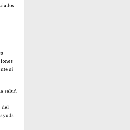
ociados
és
ciones
nte si
la salud
 del
o ayuda