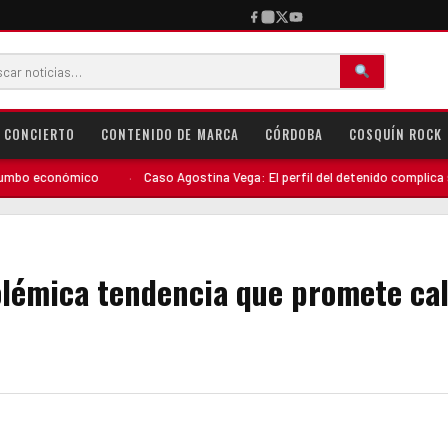
CONCIERTO
CONTENIDO DE MARCA
CÓRDOBA
COSQUÍN ROCK
ico
·
Caso Agostina Vega: El perfil del detenido complica su situación ju
polémica tendencia que promete ca