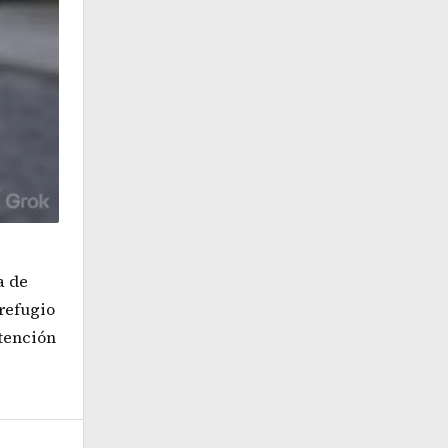
a de
refugio
tención