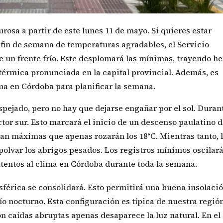
rosa a partir de este lunes 11 de mayo. Si quieres estar
 fin de semana de temperaturas agradables, el Servicio
e un frente frío. Este desplomará las mínimas, trayendo h
 térmica pronunciada en la capital provincial. Además, es
ma en Córdoba para planificar la semana.
ejado, pero no hay que dejarse engañar por el sol. Durant
ector sur. Esto marcará el inicio de un descenso paulatino d
ran máximas que apenas rozarán los 18°C. Mientras tanto, 
olvar los abrigos pesados. Los registros mínimos oscilar
 atentos al clima en Córdoba durante toda la semana.
sférica se consolidará. Esto permitirá una buena insolaci
ío nocturno. Esta configuración es típica de nuestra regió
on caídas abruptas apenas desaparece la luz natural. En el