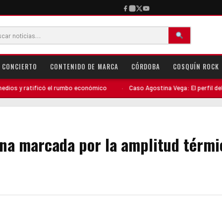
CONCIERTO
CONTENIDO DE MARCA
CÓRDOBA
COSQUÍN ROCK
tificó el rumbo económico
·
Caso Agostina Vega: El perfil del detenido c
na marcada por la amplitud térmi