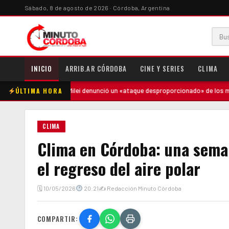
Sábado, 8 de agosto de 2026 · Córdoba, Argentina
INICIO
ARRIB.AR CÓRDOBA
CINE Y SERIES
CLIMA
ÚLTIMA HORA
adre
·
Milei denunció un «ataque desproporcionado» de los medios y ra
CLIMA
Clima en Córdoba: una sema
el regreso del aire polar
🗓 10/05/2026
20:21
✍ Redacción Minuto Córdoba
COMPARTIR: