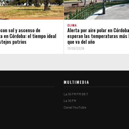
CLIMA
 con sol y ascenso de
Alerta por aire polar en Córdoba
a en Córdoba: el tiempo ideal
esperan las temperaturas más b
stejos patrios
que va del año
13/05/2026
MULTIMEDIA
La 10 FM FM 98.7
La 10 FM
Canal YouTube