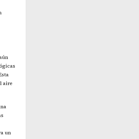
n
 aún
lógicas
Esta
l aire
una
as
ra un