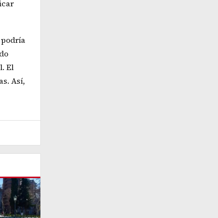
icar
 podría
ndo
. El
s. Así,