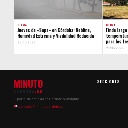
CLIMA
CLIMA
Jueves de «Sopa» en Córdoba: Neblina,
Finde largo
Humedad Extrema y Visibilidad Reducida
temperatur
para los fe
28/05/2026
23/05/2026
MINUTO
SECCIONES
CÓRDOBA
.AR
El portal de noticias de Córdoba al instante.
contacto@minutocordoba.ar