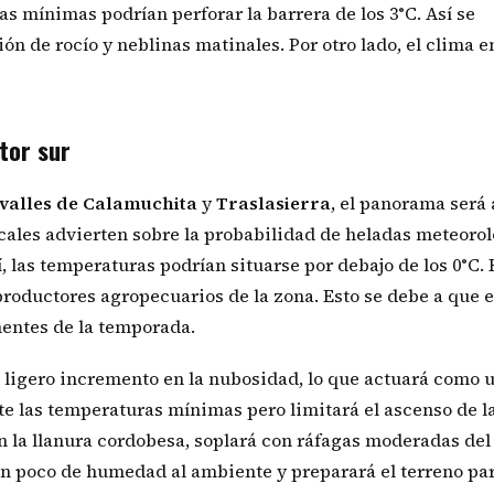
 las mínimas podrían perforar la barrera de los 3°C. Así se
n de rocío y neblinas matinales. Por otro lado, el clima e
ctor sur
valles de Calamuchita
y
Traslasierra
, el panorama será
cales advierten sobre la probabilidad de heladas meteoro
lí, las temperaturas podrían situarse por debajo de los 0°C. 
productores agropecuarios de la zona. Esto se debe a que e
nentes de la temporada.
 ligero incremento en la nubosidad, lo que actuará como 
te las temperaturas mínimas pero limitará el ascenso de l
n la llanura cordobesa, soplará con ráfagas moderadas del
 un poco de humedad al ambiente y preparará el terreno pa