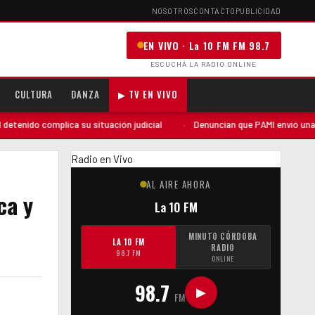
NOSOTROS
CONTACTO
PUBLICIDAD
EN VIVO · La 10 FM FM 98.7
ESCUCHÁ LA RADIO ONLINE
CULTURA
DANZA
▶ TV EN VIVO
omplica su situación judicial
·
Denuncian que PAMI envió una auditoría «
Radio en Vivo
AL AIRE AHORA
ca y
La 10 FM
MINUTO CÓRDOBA
LA 10 FM
RADIO
98.7 FM
ONLINE
98.7
▶
FM