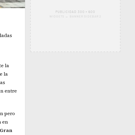
PUBLICIDAD 300 × 600
WIDGETS → BANNER SIDEBAR 2
eladas
e la
e la
las
án entre
ón pero
n en
Gran