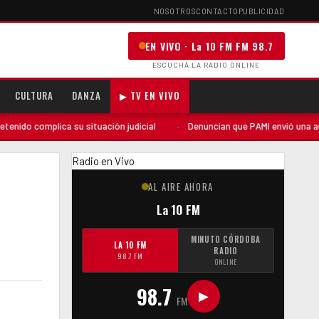
NOSOTROS
CONTACTO
PUBLICIDAD
EN VIVO · La 10 FM FM 98.7
ESCUCHÁ LA RADIO ONLINE
CULTURA
DANZA
▶ TV EN VIVO
mplica su situación judicial
·
Denuncian que PAMI envió una auditoría «
Radio en Vivo
AL AIRE AHORA
n
La 10 FM
MINUTO CÓRDOBA
LA 10 FM
RADIO
98.7 FM
ONLINE
98.7
▶
FM