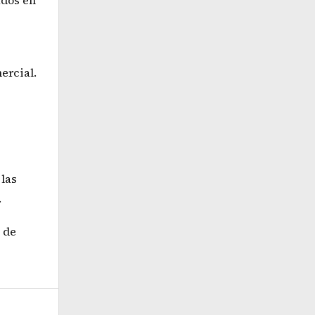
ados en
ercial.
 las
.
 de