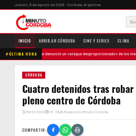
Jueves, 6 de agosto de 2026 · Córdoba, Argentina
INICIO
ARRIB.AR CÓRDOBA
CINE Y SERIES
CLIMA
ÚLTIMA HORA
dre
·
Milei denunció un «ataque desproporcionado» de los medios y rat
CÓRDOBA
Cuatro detenidos tras robar
pleno centro de Córdoba
🗓 09/01/2026
07:28
✍ Redacción Minuto Córdoba
COMPARTIR: