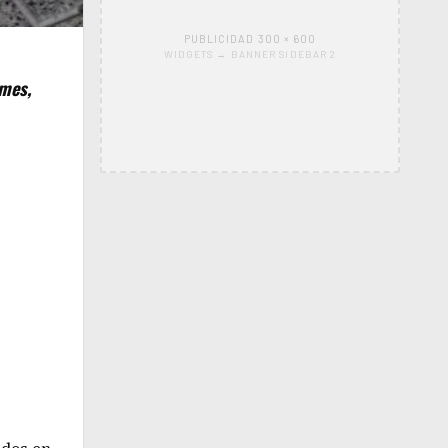
PUBLICIDAD 300 × 600
WIDGETS → BANNER SIDEBAR 2
emes,