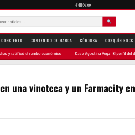
CONCIERTO
CONTENIDO DE MARCA
CÓRDOBA
COSQUÍN ROCK
ificó el rumbo económico
·
Caso Agostina Vega: El perfil del detenido co
 en una vinoteca y un Farmacity e