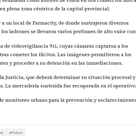
s señaladas como autores de robos en dos comercios ubic
en plena zona céntrica de la capital provincial.
 a un local de Farmacity, de donde sustrajeron diversos
 los ladrones se llevaron varios perfumes de alto valor com
ema de videovigilancia 911, cuyas cámaras captaron a los
ras cometer los ilícitos. Las imágenes permitieron a los
ntes y proceder a su detención en las inmediaciones.
a Justicia, que deberá determinar su situación procesal y
s. La mercadería sustraída fue recuperada en el operativo
 de monitoreo urbano para la prevención y esclarecimiento
ba
#Robos