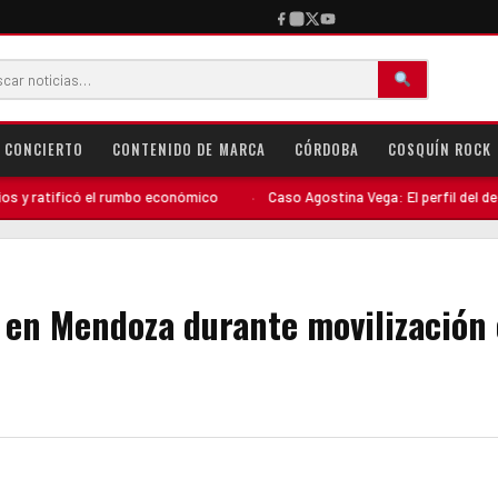
CONCIERTO
CONTENIDO DE MARCA
CÓRDOBA
COSQUÍN ROCK
el rumbo económico
·
Caso Agostina Vega: El perfil del detenido complica 
 en Mendoza durante movilización