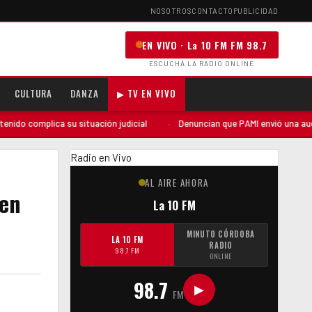
NOSOTROS
CONTACTO
PUBLICIDAD
EN VIVO · La 10 FM FM 98.7
ESCUCHÁ LA RADIO ONLINE
CULTURA
DANZA
▶ TV EN VIVO
su situación judicial
·
Denuncian que PAMI envió una auditoría «sorpres
Radio en Vivo
AL AIRE AHORA
 en
La 10 FM
MINUTO CÓRDOBA
LA 10 FM
RADIO
98.7 FM
ONLINE
98.7
▶
FM