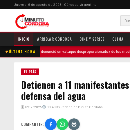
Jueves, 6 de agosto de 2026 · Córdoba, Argentina
INICIO
ARRIB.AR CÓRDOBA
CINE Y SERIES
CLIMA
ÚLTIMA HORA
·
Milei denunció un «ataque desproporcionado» de los medios y ratificó 
EL PAÍS
Detienen a 11 manifestantes
defensa del agua
🗓 12/12/2025
09:49
✍ Redacción Minuto Córdoba
COMPARTIR: