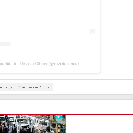
rtida de Revista Cítrica (@revistacitrica)
an Jorge
#Represión Policial