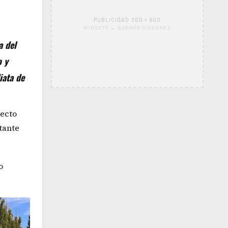
PUBLICIDAD 300 × 600
WIDGETS → BANNER SIDEBAR 2
a del
o y
iata de
yecto
tante
o