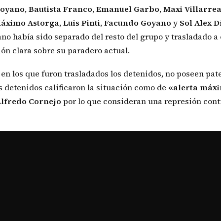
oyano
,
Bautista
Franco
,
Emanuel
Garbo
,
Maxi
Villarrea
áximo
Astorga
,
Luis
Pinti
,
Facundo
Goyano
y
Sol
Alex
D
o había sido separado del resto del grupo y trasladado a 
ón clara sobre su paradero actual.
en los que furon trasladados los detenidos, no poseen pat
 detenidos calificaron la situación como de
«alerta máx
lfredo
Cornejo
por lo que consideran una represión cont