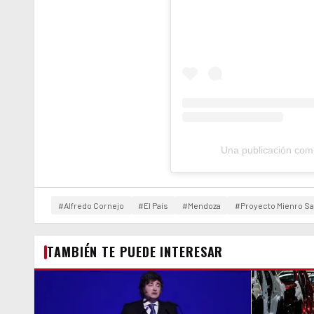
Una publicación compa
#Alfredo Cornejo
#El País
#Mendoza
#Proyecto Mienro S
TAMBIÉN TE PUEDE INTERESAR