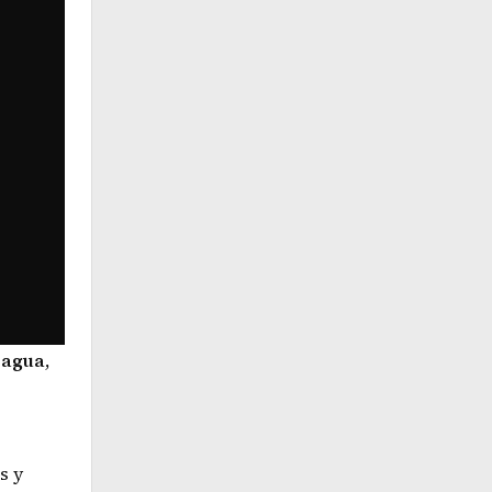
 agua
,
s y