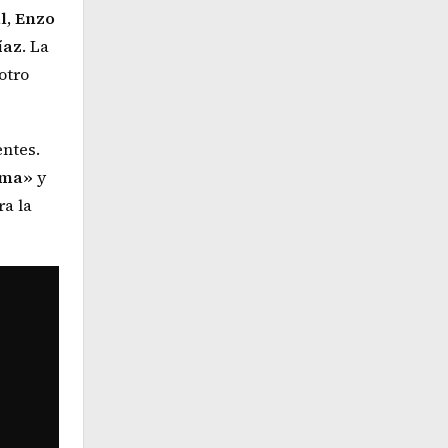
l
,
Enzo
íaz
. La
otro
entes.
ima»
y
ra la