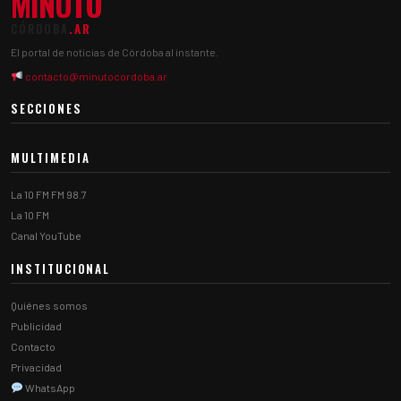
MINUTO
CÓRDOBA
.AR
El portal de noticias de Córdoba al instante.
contacto@minutocordoba.ar
SECCIONES
MULTIMEDIA
La 10 FM FM 98.7
La 10 FM
Canal YouTube
INSTITUCIONAL
Quiénes somos
Publicidad
Contacto
Privacidad
WhatsApp