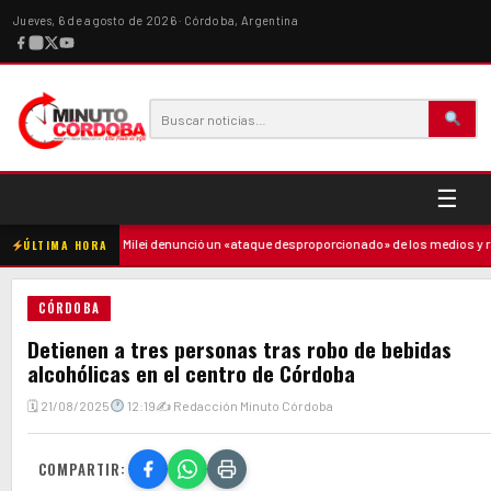
Jueves, 6 de agosto de 2026 · Córdoba, Argentina
☰
a madre
·
Milei denunció un «ataque desproporcionado» de los medios y ratific
ÚLTIMA HORA
CÓRDOBA
Detienen a tres personas tras robo de bebidas
alcohólicas en el centro de Córdoba
🗓 21/08/2025
12:19
✍ Redacción Minuto Córdoba
COMPARTIR: