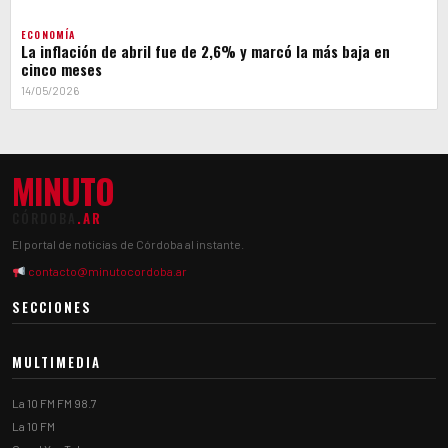
ECONOMÍA
La inflación de abril fue de 2,6% y marcó la más baja en
cinco meses
14/05/2026
MINUTO
CÓRDOBA
.AR
El portal de noticias de Córdoba al instante.
contacto@minutocordoba.ar
SECCIONES
MULTIMEDIA
La 10 FM FM 98.7
La 10 FM