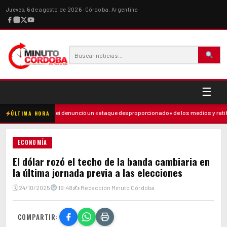
Jueves, 6 de agosto de 2026 · Córdoba, Argentina
☰
dre
·
Milei denunció un «ataque desproporcionado» de los medios y ratificó e
ÚLTIMA HORA
ECONOMÍA
El dólar rozó el techo de la banda cambiaria en
la última jornada previa a las elecciones
🗓 24/10/2025
19:48
✍ Redacción Minuto Córdoba
COMPARTIR: