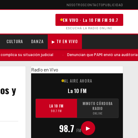
NOSOTROS
CONTACTO
PUBLICIDAD
EN VIVO · La 10 FM FM 98.7
ESCUCHÁ LA RADIO ONLINE
CULTURA
DANZA
▶ TV EN VIVO
tuación judicial
·
Denuncian que PAMI envió una auditoría «sorpresiva» 
Radio en Vivo
AL AIRE AHORA
os y
La 10 FM
MINUTO CÓRDOBA
LA 10 FM
RADIO
98.7 FM
ONLINE
98.7
▶
FM