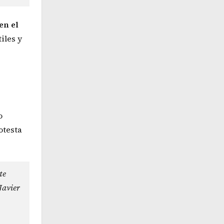
en el
iles y
o
otesta
te
Javier