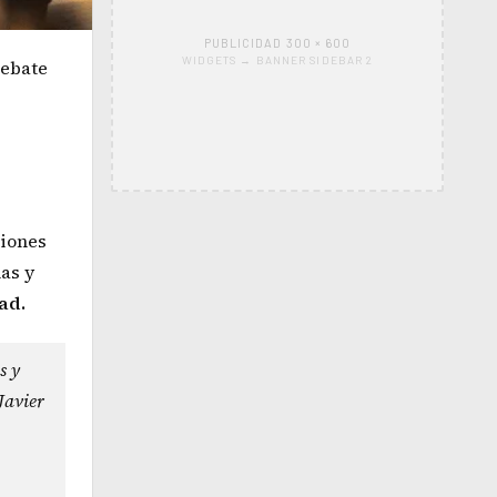
PUBLICIDAD 300 × 600
WIDGETS → BANNER SIDEBAR 2
debate
ciones
as y
ad.
s y
Javier