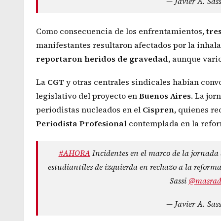
— Javier A. Sas
Como consecuencia de los enfrentamientos,
tre
manifestantes resultaron afectados por la inha
reportaron heridos de gravedad,
aunque varios
La
CGT
y otras centrales sindicales habían conv
legislativo del proyecto en
Buenos
Aires
. La jo
periodistas nucleados en el
Cispren
, quienes r
Periodista Profesional
contemplada en la refo
#AHORA
Incidentes en el marco de la jornada 
estudiantiles de izquierda en rechazo a la reforma
Sassi
@masrad
— Javier A. Sas