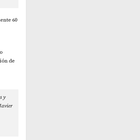
ente 60
to
ión de
s y
Javier