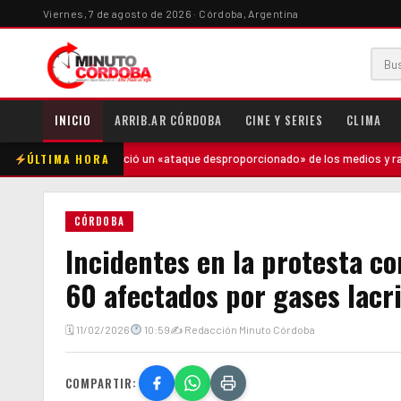
Viernes, 7 de agosto de 2026 · Córdoba, Argentina
INICIO
ARRIB.AR CÓRDOBA
CINE Y SERIES
CLIMA
ÚLTIMA HORA
ilei denunció un «ataque desproporcionado» de los medios y ratificó el ru
CÓRDOBA
Incidentes en la protesta co
60 afectados por gases lac
🗓 11/02/2026
10:59
✍ Redacción Minuto Córdoba
COMPARTIR: