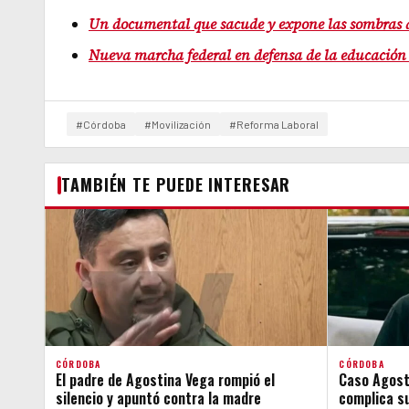
Un documental que sacude y expone las sombras d
Nueva marcha federal en defensa de la educación co
#Córdoba
#Movilización
#Reforma Laboral
TAMBIÉN TE PUEDE INTERESAR
CÓRDOBA
CÓRDOBA
El padre de Agostina Vega rompió el
Caso Agosti
silencio y apuntó contra la madre
complica su