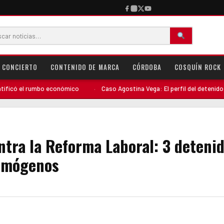
CONCIERTO
CONTENIDO DE MARCA
CÓRDOBA
COSQUÍN ROCK
mbo económico
·
Caso Agostina Vega: El perfil del detenido complica su si
ntra la Reforma Laboral: 3 detenid
rimógenos