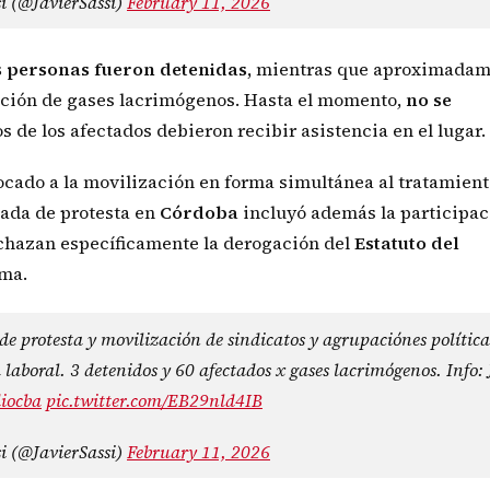
si (@JavierSassi)
February 11, 2026
s personas fueron detenidas,
mientras que aproximadam
lación de gases lacrimógenos. Hasta el momento,
no se
 de los afectados debieron recibir asistencia en el lugar.
ocado a la movilización en forma simultánea al tratamien
rnada de protesta en
Córdoba
incluyó además la participac
echazan específicamente la derogación del
Estatuto del
rma.
de protesta y movilización de sindicatos y agrupaciónes política
 laboral. 3 detenidos y 60 afectados x gases lacrimógenos. Info: 
iocba
pic.twitter.com/EB29nld4IB
si (@JavierSassi)
February 11, 2026