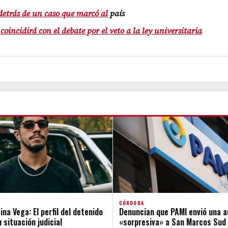
etrás de un caso que marcó al
país
incidirá con el debate por el veto a la ley universitaria
CÓRDOBA
na Vega: El perfil del detenido
Denuncian que PAMI envió una a
 situación judicial
«sorpresiva» a San Marcos Sud 