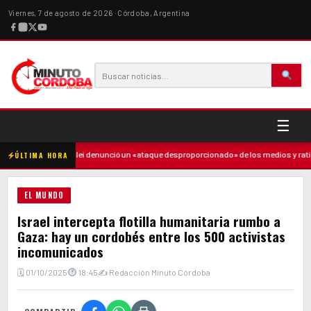
Viernes, 7 de agosto de 2026 · Córdoba, Argentina
☰
adre
·
Milei denunció un «ataque desproporcionado» de los medios y ratificó e
ÚLTIMA HORA
EL MUNDO
Israel intercepta flotilla humanitaria rumbo a
Gaza: hay un cordobés entre los 500 activistas
incomunicados
🗓 01/10/2025
18:45
✍ Redacción Minuto Córdoba