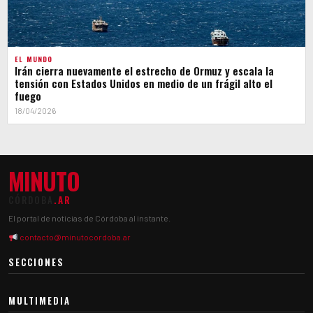
EL MUNDO
Irán cierra nuevamente el estrecho de Ormuz y escala la
tensión con Estados Unidos en medio de un frágil alto el
fuego
18/04/2026
MINUTO
CÓRDOBA
.AR
El portal de noticias de Córdoba al instante.
contacto@minutocordoba.ar
SECCIONES
MULTIMEDIA