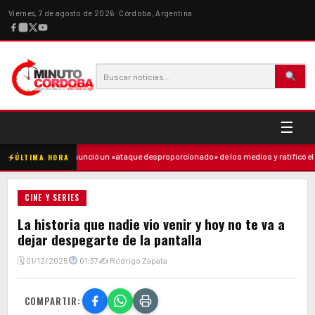
Viernes, 7 de agosto de 2026 · Córdoba, Argentina
☰
·
Milei denunció un «ataque desproporcionado» de los medios y ratificó el ru
ÚLTIMA HORA
CINE Y SERIES
La historia que nadie vio venir y hoy no te va a
dejar despegarte de la pantalla
🗓 01/12/2025
01:37
✍ Rodrigo Zapata
COMPARTIR: