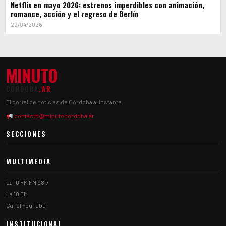
Netflix en mayo 2026: estrenos imperdibles con animación,
romance, acción y el regreso de Berlín
22/04/2026
MINUTO
CÓRDOBA
.AR
El portal de noticias de Córdoba al instante.
contacto@minutocordoba.ar
SECCIONES
MULTIMEDIA
La 10 FM FM 98.7
La 10 FM
Canal YouTube
INSTITUCIONAL