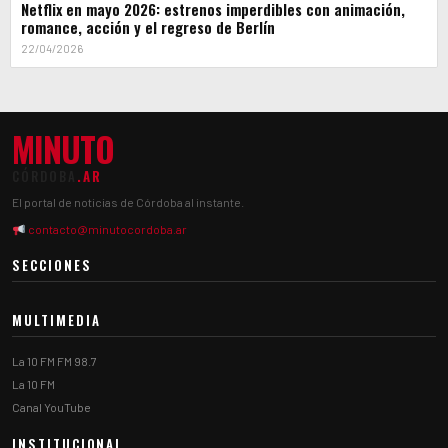
Netflix en mayo 2026: estrenos imperdibles con animación,
romance, acción y el regreso de Berlín
22/04/2026
MINUTO
CÓRDOBA
.AR
El portal de noticias de Córdoba al instante.
contacto@minutocordoba.ar
SECCIONES
MULTIMEDIA
La 10 FM FM 98.7
La 10 FM
Canal YouTube
INSTITUCIONAL