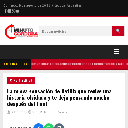
Domingo, 9 de agosto de 2026 · Córdoba, Argentina
☰
e
·
Milei denunció un «ataque desproporcionado» de los medios y ratificó el 
ÚLTIMA HORA
CINE Y SERIES
La nueva sensación de Netflix que revive una
historia olvidada y te deja pensando mucho
después del final
🗓 19/10/2025
14:10
✍ Rodrigo Zapata