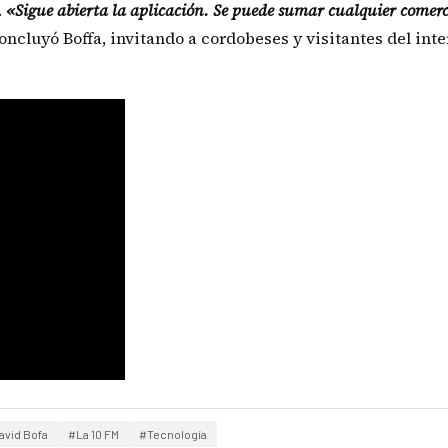
.
«Sigue abierta la aplicación. Se puede sumar cualquier comer
concluyó Boffa, invitando a cordobeses y visitantes del inte
avid Bofa
#La 10 FM
#Tecnología