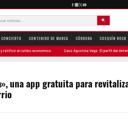
CONCIERTO
CONTENIDO DE MARCA
CÓRDOBA
COSQUÍN ROCK
onómico
·
Caso Agostina Vega: El perfil del detenido complica su situació
, una app gratuita para revitaliza
rrio