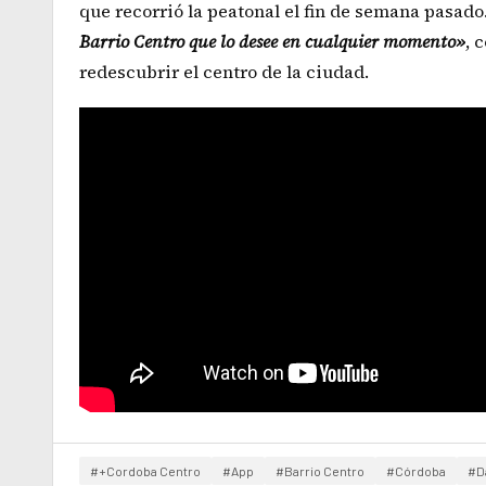
que recorrió la peatonal el fin de semana pasado
Barrio Centro que lo desee en cualquier momento»
, 
redescubrir el centro de la ciudad.
#+Cordoba Centro
#App
#Barrio Centro
#Córdoba
#D