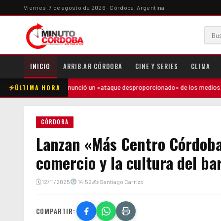
Viernes, 7 de agosto de 2026 · Córdoba, Argentina
INICIO
ARRIB.AR CÓRDOBA
CINE Y SERIES
CLIMA
ÚLTIMA HORA
enunció un «ataque desproporcionado» de los medios y ratificó el rumbo ec
CÓRDOBA
Lanzan «Más Centro Córdoba»
comercio y la cultura del ba
🗓 12/11/2025
14:52
✍ Santiago Carrizo
COMPARTIR: