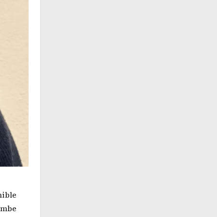
nible
dombe