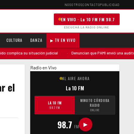
NOSOTROS
CONTACTO
PUBLICIDAD
EN VIVO · La 10 FM FM 98.7
ESCUCHÁ LA RADIO ONLINE
CULTURA
DANZA
▶ TV EN VIVO
n judicial
·
Denuncian que PAMI envió una auditoría «sorpresiva» a San 
Radio en Vivo
AL AIRE AHORA
r el
La 10 FM
MINUTO CÓRDOBA
LA 10 FM
RADIO
98.7 FM
ONLINE
98.7
▶
FM