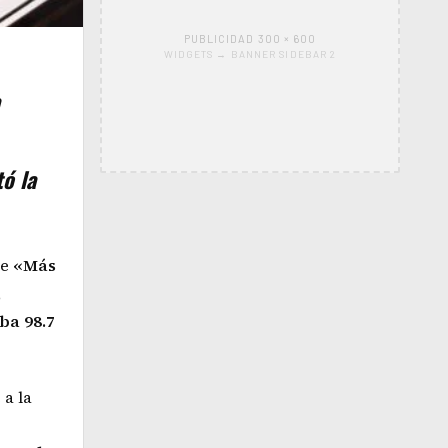
PUBLICIDAD 300 × 600
WIDGETS → BANNER SIDEBAR 2
tó la
de
«Más
,
ba 98.7
 a la