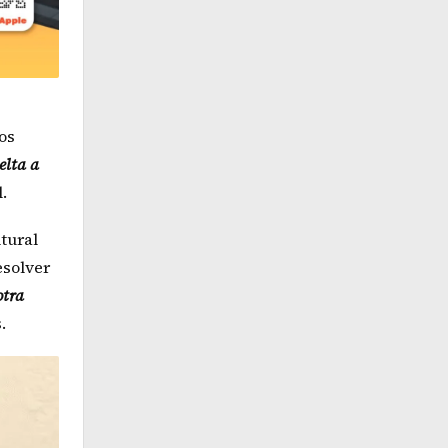
os
elta a
.
tural
esolver
otra
.