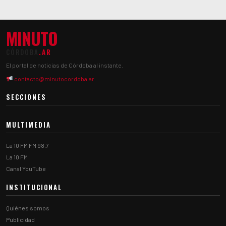
MINUTO
CÓRDOBA
.AR
El portal de noticias de Córdoba al instante.
contacto@minutocordoba.ar
SECCIONES
MULTIMEDIA
La 10 FM FM 98.7
La 10 FM
Canal YouTube
INSTITUCIONAL
Quiénes somos
Publicidad