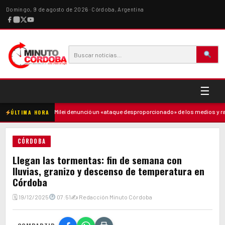
Domingo, 9 de agosto de 2026 · Córdoba, Argentina
☰
a madre
·
Milei denunció un «ataque desproporcionado» de los medios y ratific
ÚLTIMA HORA
CÓRDOBA
Llegan las tormentas: fin de semana con
lluvias, granizo y descenso de temperatura en
Córdoba
🗓 19/12/2025
07:51
✍ Redacción Minuto Córdoba