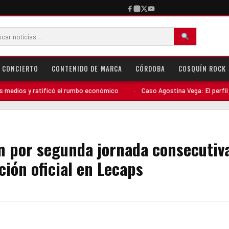
CONCIERTO
CONTENIDO DE MARCA
CÓRDOBA
COSQUÍN ROCK
tificó el rumbo económico
·
Caso Agostina Vega: El perfil del detenido c
n por segunda jornada consecutiv
ión oficial en Lecaps