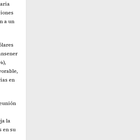
taria
ciones
n a un
ólares
ransener
%),
vorable,
rias en
reunión
ja la
s en su