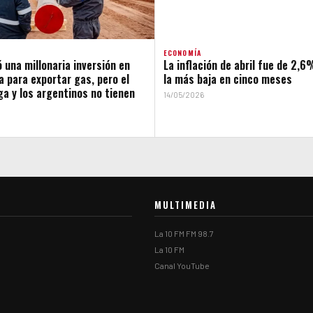
ECONOMÍA
 una millonaria inversión en
La inflación de abril fue de 2,
 para exportar gas, pero el
la más baja en cinco meses
ega y los argentinos no tienen
14/05/2026
MULTIMEDIA
La 10 FM FM 98.7
La 10 FM
Canal YouTube