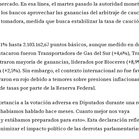
 mercado. En esa línea, el martes pasado la autoridad mone
os bancos aprovechar las ganancias del arbitraje de cau
n tomadora, medida que busca estabilizar la tasa de caució
1% hasta 2.103.162,67 puntos básicos, aunque medido en d
stacaron fueron Transportadora de Gas del Sur (+4,6%), T
raron mayoría de ganancias, liderados por Bioceres (+8,9
(+2,5%). Sin embargo, el contexto internacional no fue fa
rraron en rojo debido a temores sobre presiones inflaciona
e tasas por parte de la Reserva Federal.
ortancia a la votación adversa en Diputados durante una 
a habíamos hablado hace meses. Cuanto mejor nos vaya
estábamos preparados para esto». Esta declaración refle
imizar el impacto político de las derrotas parlamentaria