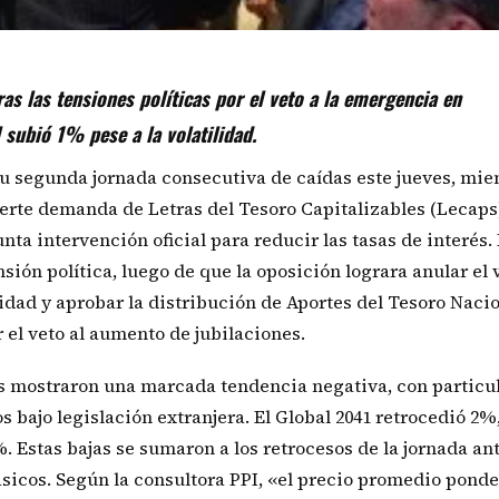
ras las tensiones políticas por el veto a la emergencia en
 subió 1% pese a la volatilidad.
u segunda jornada consecutiva de caídas este jueves, mie
uerte demanda de Letras del Tesoro Capitalizables (Lecaps)
a intervención oficial para reducir las tasas de interés. 
sión política, luego de que la oposición lograra anular el 
idad y aprobar la distribución de Aportes del Tesoro Naci
 el veto al aumento de jubilaciones.
ulos mostraron una marcada tendencia negativa, con particu
bajo legislación extranjera. El Global 2041 retrocedió 2%,
%. Estas bajas se sumaron a los retrocesos de la jornada ant
básicos. Según la consultora PPI, «el precio promedio pond