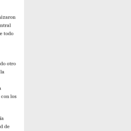
nizaron
ntral
e todo
do otro
la
a
 con los
ía
ad de