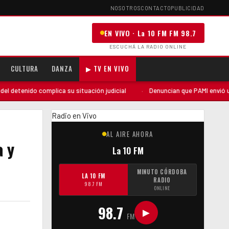
NOSOTROS
CONTACTO
PUBLICIDAD
EN VIVO · La 10 FM FM 98.7
ESCUCHÁ LA RADIO ONLINE
CULTURA
DANZA
▶ TV EN VIVO
omplica su situación judicial
·
Denuncian que PAMI envió una auditoría 
Radio en Vivo
AL AIRE AHORA
a y
La 10 FM
MINUTO CÓRDOBA
LA 10 FM
RADIO
98.7 FM
ONLINE
98.7
▶
FM