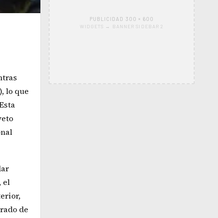
PUBLICIDAD 300 × 600
WIDGETS → BANNER SIDEBAR 2
ntras
, lo que
Esta
veto
onal
lar
 el
erior,
erado de