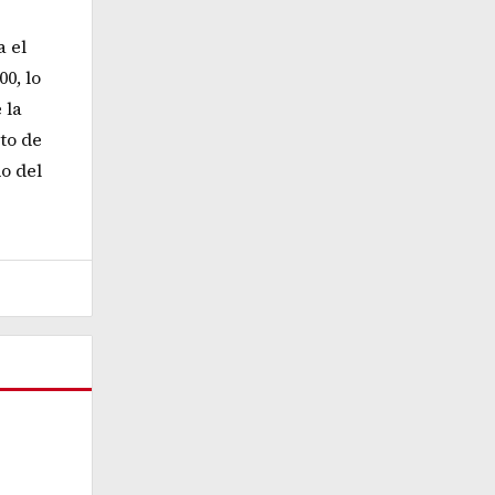
a el
0, lo
 la
to de
o del