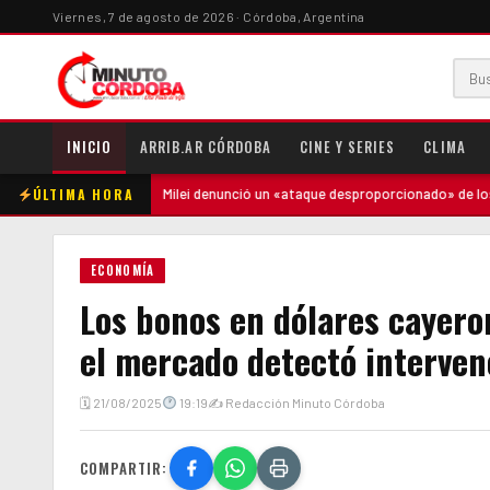
Viernes, 7 de agosto de 2026 · Córdoba, Argentina
INICIO
ARRIB.AR CÓRDOBA
CINE Y SERIES
CLIMA
ÚLTIMA HORA
adre
·
Milei denunció un «ataque desproporcionado» de los medios y ra
ECONOMÍA
Los bonos en dólares cayero
el mercado detectó intervenc
🗓 21/08/2025
19:19
✍ Redacción Minuto Córdoba
COMPARTIR: