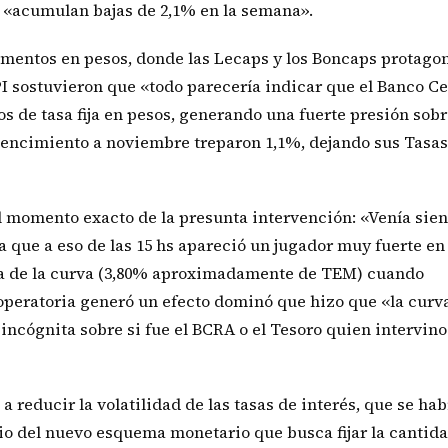
y «acumulan bajas de 2,1% en la semana».
umentos en pesos, donde las Lecaps y los Boncaps protago
PPI sostuvieron que «todo parecería indicar que el Banco Ce
s de tasa fija en pesos, generando una fuerte presión sobr
 vencimiento a noviembre treparon 1,1%, dejando sus Tasas
el momento exacto de la presunta intervención: «Venía sien
a que a eso de las 15 hs apareció un jugador muy fuerte en 
era de la curva (3,80% aproximadamente de TEM) cuando
operatoria generó un efecto dominó que hizo que «la curv
ncógnita sobre si fue el BCRA o el Tesoro quien intervino
reducir la volatilidad de las tasas de interés, que se hab
cio del nuevo esquema monetario que busca fijar la cantid