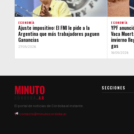
ECONOMÍA
ECONOMÍA
Ajuste impositivo: El FMI le pide a la
YPF anunció
Argentina que más trabajadores paguen
Vaca Muerta
Ganancias
invierno ll
gas
27/05/2026
16/05/2026
MINUTO
SECCIONES
CÓRDOBA
.AR
El portal de noticias de Córdoba al instante.
contacto@minutocordoba.ar