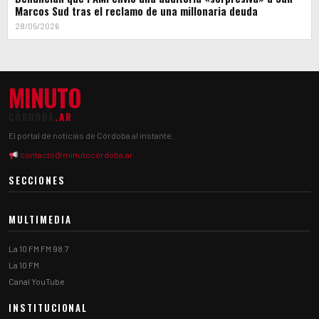
Marcos Sud tras el reclamo de una millonaria deuda
28/05/2026
MINUTO
CÓRDOBA
.AR
El portal de noticias de Córdoba al instante.
contacto@minutocordoba.ar
SECCIONES
MULTIMEDIA
La 10 FM FM 98.7
La 10 FM
Canal YouTube
INSTITUCIONAL