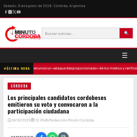
Sábado, 8 de agosto de 2026 · Córdoba, Argentina
☰
·
Milei denunció un «ataque desproporcionado» de los medios y ratificó el rumbo
ÚLTIMA HORA
CÓRDOBA
Los principales candidatos cordobeses
emitieron su voto y convocaron a la
participación ciudadana
🗓 26/10/2025
12:05
✍ Redacción Minuto Córdoba