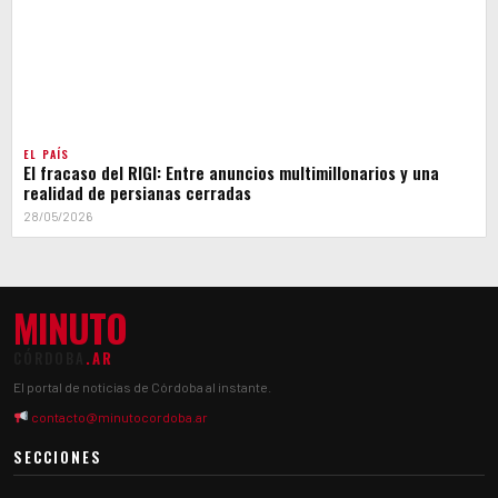
EL PAÍS
El fracaso del RIGI: Entre anuncios multimillonarios y una
realidad de persianas cerradas
28/05/2026
MINUTO
CÓRDOBA
.AR
El portal de noticias de Córdoba al instante.
contacto@minutocordoba.ar
SECCIONES