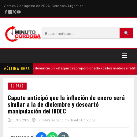
Viernes, 7 de agosto de 2026 · Córdoba, Argentina
☰
e
·
Milei denunció un «ataque desproporcionado» de los medios y ratificó el r
ÚLTIMA HORA
EL PAÍS
Caputo anticipó que la inflación de enero será
similar a la de diciembre y descartó
manipulación del INDEC
🗓 05/02/2026
09:36
✍ Redacción Minuto Córdoba