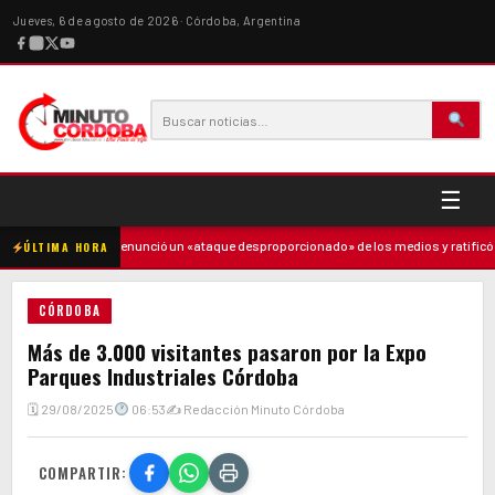
Jueves, 6 de agosto de 2026 · Córdoba, Argentina
☰
e
·
Milei denunció un «ataque desproporcionado» de los medios y ratificó el 
ÚLTIMA HORA
CÓRDOBA
Más de 3.000 visitantes pasaron por la Expo
Parques Industriales Córdoba
🗓 29/08/2025
06:53
✍ Redacción Minuto Córdoba
COMPARTIR: