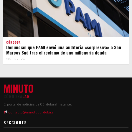
CÓRDOBA
Denuncian que PAMI envió una auditoría «sorpresiva» a San
Marcos Sud tras el reclamo de una millonaria deuda
28/05/2026
MINUTO
CÓRDOBA
.AR
El portal de noticias de Córdoba al instante.
contacto@minutocordoba.ar
SECCIONES