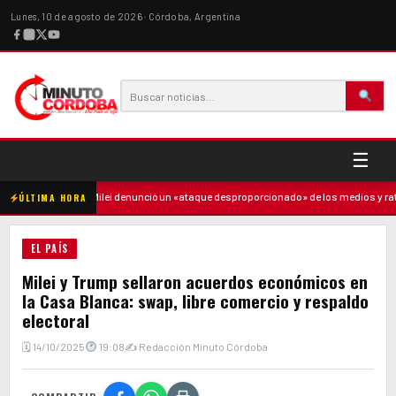
Lunes, 10 de agosto de 2026 · Córdoba, Argentina
☰
madre
·
Milei denunció un «ataque desproporcionado» de los medios y ratificó
ÚLTIMA HORA
EL PAÍS
Milei y Trump sellaron acuerdos económicos en
la Casa Blanca: swap, libre comercio y respaldo
electoral
🗓 14/10/2025
19:08
✍ Redacción Minuto Córdoba