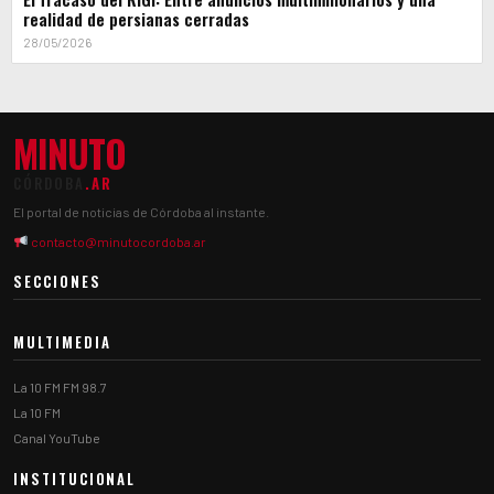
realidad de persianas cerradas
28/05/2026
MINUTO
CÓRDOBA
.AR
El portal de noticias de Córdoba al instante.
contacto@minutocordoba.ar
SECCIONES
MULTIMEDIA
La 10 FM FM 98.7
La 10 FM
Canal YouTube
INSTITUCIONAL