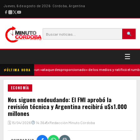
Jueves, 6 de agosto de 2026 · Córdoba, Argentina
☰
Milei denunció un «ataque desproporcionado» de los medios y ratificó el rumbo ec
ÚLTIMA HORA
ECONOMÍA
Nos siguen endeudando: El FMI aprobó la
revisión técnica y Argentina recibirá u$s1.000
millones
🗓 15/04/2026
14:36
✍ Redacción Minuto Córdoba