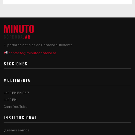
MINUTO
CÓRDOBA
.AR
El portal de noticias de Córdoba al instante.
contacto@minutocordoba.ar
SECCIONES
MULTIMEDIA
La 10 FM FM 98.7
La 10 FM
Canal YouTube
INSTITUCIONAL
Quiénes somos