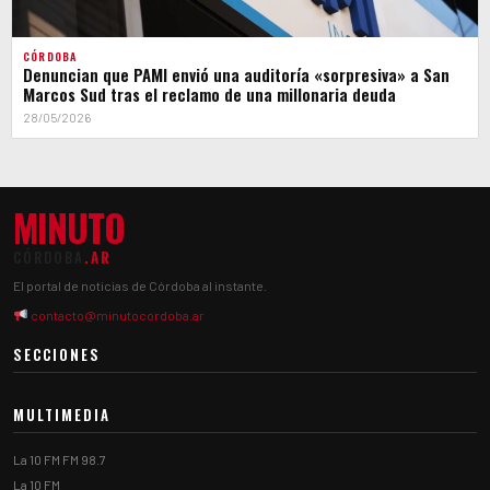
CÓRDOBA
Denuncian que PAMI envió una auditoría «sorpresiva» a San
Marcos Sud tras el reclamo de una millonaria deuda
28/05/2026
MINUTO
CÓRDOBA
.AR
El portal de noticias de Córdoba al instante.
contacto@minutocordoba.ar
SECCIONES
MULTIMEDIA
La 10 FM FM 98.7
La 10 FM