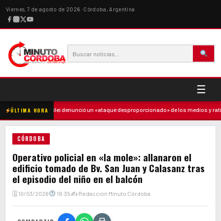
Viernes, 7 de agosto de 2026 · Córdoba, Argentina
☰
re
·
Milei denunció un «ataque desproporcionado» de los medios y ratificó el
ÚLTIMA HORA
CÓRDOBA
Operativo policial en «la mole»: allanaron el
edificio tomado de Bv. San Juan y Calasanz tras
el episodio del niño en el balcón
🗓 10/03/2026
19:35
✍ Redacción Minuto Córdoba