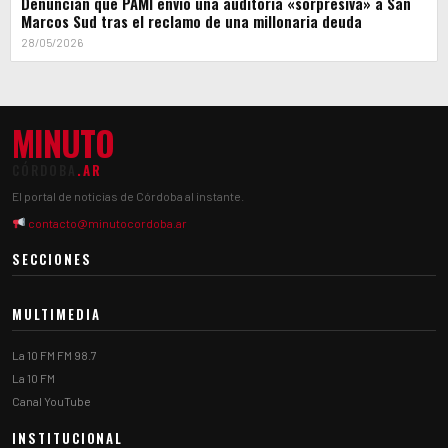
Denuncian que PAMI envió una auditoría «sorpresiva» a San
Marcos Sud tras el reclamo de una millonaria deuda
28/05/2026
MINUTO
CÓRDOBA
.AR
El portal de noticias de Córdoba al instante.
contacto@minutocordoba.ar
SECCIONES
MULTIMEDIA
La 10 FM FM 98.7
La 10 FM
Canal YouTube
INSTITUCIONAL