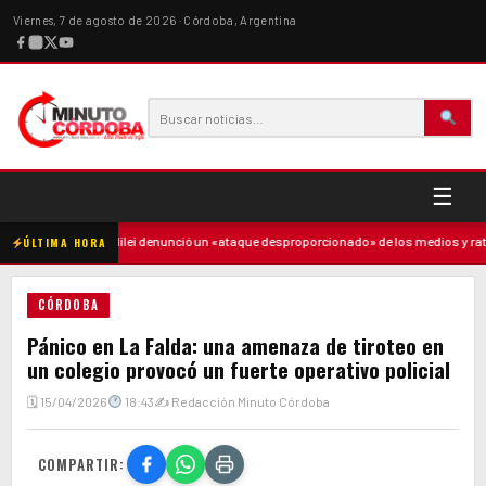
Viernes, 7 de agosto de 2026 · Córdoba, Argentina
☰
madre
·
Milei denunció un «ataque desproporcionado» de los medios y ratificó
ÚLTIMA HORA
CÓRDOBA
Pánico en La Falda: una amenaza de tiroteo en
un colegio provocó un fuerte operativo policial
🗓 15/04/2026
18:43
✍ Redacción Minuto Córdoba
COMPARTIR: