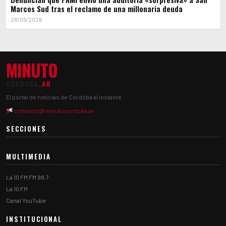
Marcos Sud tras el reclamo de una millonaria deuda
28/05/2026
MINUTO
CÓRDOBA
.AR
El portal de noticias de Córdoba al instante.
contacto@minutocordoba.ar
SECCIONES
MULTIMEDIA
La 10 FM FM 98.7
La 10 FM
Canal YouTube
INSTITUCIONAL