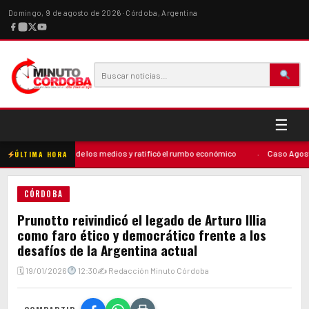
Domingo, 9 de agosto de 2026 · Córdoba, Argentina
☰
rcionado» de los medios y ratificó el rumbo económico
·
Caso Agostina Vega: E
ÚLTIMA HORA
CÓRDOBA
Prunotto reivindicó el legado de Arturo Illia
como faro ético y democrático frente a los
desafíos de la Argentina actual
🗓 19/01/2026
12:30
✍ Redacción Minuto Córdoba