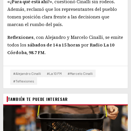
«¿Para qué está ahí?»
, cuestionó Cinalli sin rodeos.
Además, reclamó que los representantes del pueblo
tomen posición clara frente a las decisiones que
marcan el rumbo del país.
Reflexiones
, con Alejandro y Marcelo Cinalli, se emite
todos los
sábados de 14 a 15 horas
por
Radio La 10
Córdoba, 98.7 FM
.
#Alejandro Cinalli
#La 10 FM
#Marcelo Cinalli
#Teflexiones
TAMBIÉN TE PUEDE INTERESAR