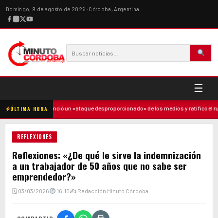
Domingo, 9 de agosto de 2026 · Córdoba, Argentina
☰
·
Milei denunció un «ataque desproporcionado» de los medios y ratificó el rumbo
ÚLTIMA HORA
REFLEXIONES
Reflexiones: «¿De qué le sirve la indemnización
a un trabajador de 50 años que no sabe ser
emprendedor?»
🗓 03/03/2026
16:10
✍ Redacción Minuto Córdoba