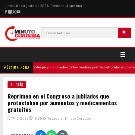
Jueves, 6 de agosto de 2026 · Córdoba, Argentina
☰
nció un «ataque desproporcionado» de los medios y ratificó el rumbo económico
ÚLTIMA HORA
EL PAÍS
Reprimen en el Congreso a jubilados que
protestaban por aumentos y medicamentos
gratuitos
🗓 17/12/2025
19:39
✍ Redacción Minuto Córdoba