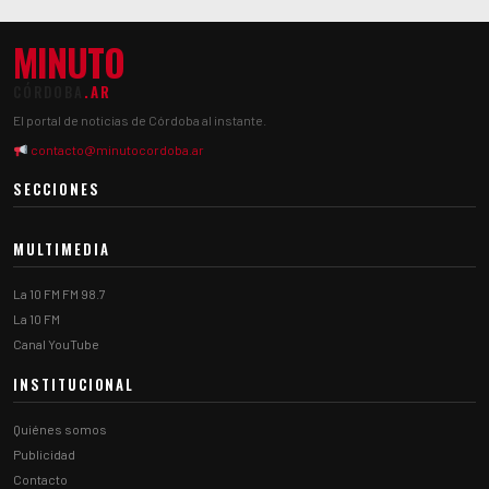
MINUTO
CÓRDOBA
.AR
El portal de noticias de Córdoba al instante.
contacto@minutocordoba.ar
SECCIONES
MULTIMEDIA
La 10 FM FM 98.7
La 10 FM
Canal YouTube
INSTITUCIONAL
Quiénes somos
Publicidad
Contacto