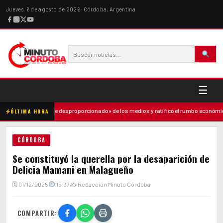
Jueves, 6 de agosto de 2026 · Córdoba, Argentina
☰
ió un «ataque desproporcionado» de los medios y ratificó el rumbo económico
·
ÚLTIMA HORA
CÓRDOBA
Se constituyó la querella por la desaparición de
Delicia Mamani en Malagueño
🗓 01/12/2025
19:37
✍ Redacción Minuto Córdoba
COMPARTIR: