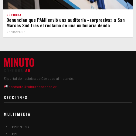
CÓRDOBA
Denuncian que PAMI envió una auditoría «sorpresiva» a San
Marcos Sud tras el reclamo de una millonaria deuda
28/05/2026
MINUTO
CÓRDOBA
.AR
El portal de noticias de Córdoba al instante.
contacto@minutocordoba.ar
SECCIONES
MULTIMEDIA
La 10 FM FM 98.7
La 10 FM