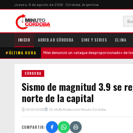
Jueves, 6 de agosto de 2026 · Córdoba, Argentina
INICIO
ARRIB.AR CÓRDOBA
CINE Y SERIES
CLIMA
ÚLTIMA HORA
la madre
·
Milei denunció un «ataque desproporcionado» de los medios 
CÓRDOBA
Sismo de magnitud 3.9 se re
norte de la capital
🗓 20/01/2026
20:45
✍ Redacción Minuto Córdoba
COMPARTIR: