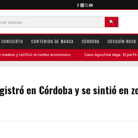
CONCIERTO
CONTENIDO DE MARCA
CÓRDOBA
COSQUÍN ROCK
y ratificó el rumbo económico
·
Caso Agostina Vega: El perfil del deteni
gistró en Córdoba y se sintió en z