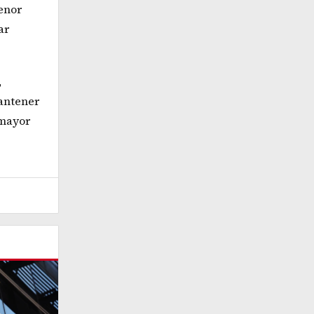
enor
ar
,
antener
 mayor