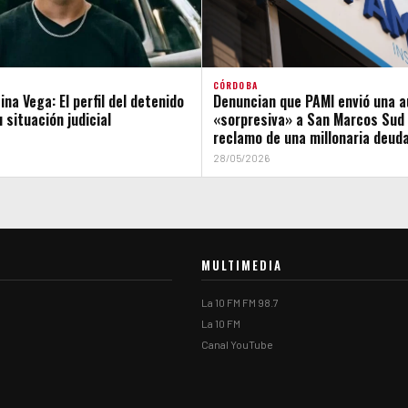
CÓRDOBA
na Vega: El perfil del detenido
Denuncian que PAMI envió una a
 situación judicial
«sorpresiva» a San Marcos Sud 
reclamo de una millonaria deud
28/05/2026
MULTIMEDIA
La 10 FM FM 98.7
La 10 FM
Canal YouTube