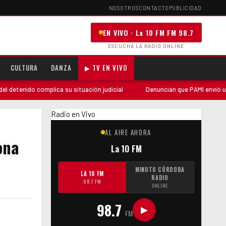
NOSOTROS
CONTACTO
PUBLICIDAD
EN VIVO · La 10 FM FM 98.7
ESCUCHÁ LA RADIO ONLINE
CULTURA
DANZA
▶ TV EN VIVO
do complica su situación judicial
·
Denuncian que PAMI envió una audito
Radio en Vivo
AL AIRE AHORA
ona
La 10 FM
MINUTO CÓRDOBA
LA 10 FM
RADIO
98.7 FM
ONLINE
98.7
▶
FM