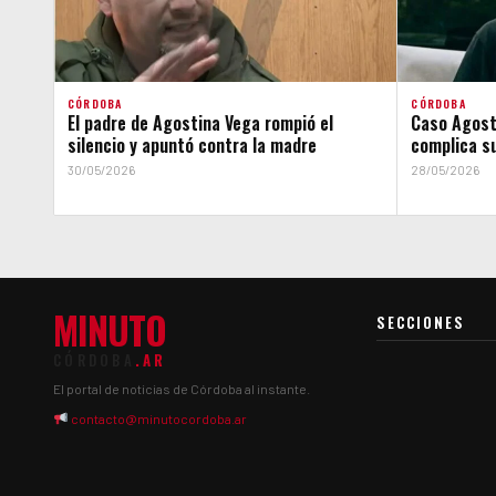
CÓRDOBA
CÓRDOBA
El padre de Agostina Vega rompió el
Caso Agosti
silencio y apuntó contra la madre
complica su
30/05/2026
28/05/2026
MINUTO
SECCIONES
CÓRDOBA
.AR
El portal de noticias de Córdoba al instante.
contacto@minutocordoba.ar