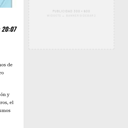
PUBLICIDAD 300 × 600
WIDGETS → BANNER SIDEBAR 2
s 20:07
nos de
ro
ión y
os, el
ismos