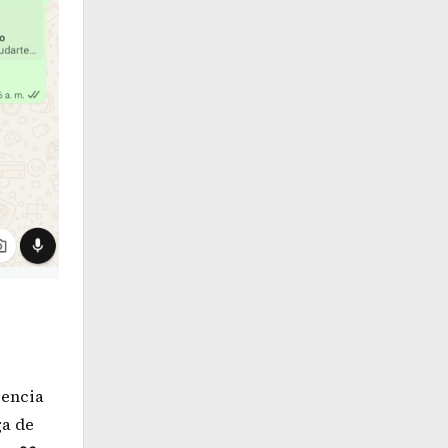
iencia
ga de