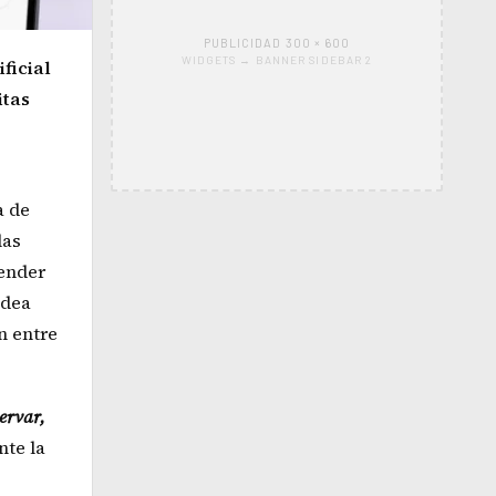
PUBLICIDAD 300 × 600
WIDGETS → BANNER SIDEBAR 2
ficial
itas
a de
las
tender
idea
n entre
ervar,
nte la