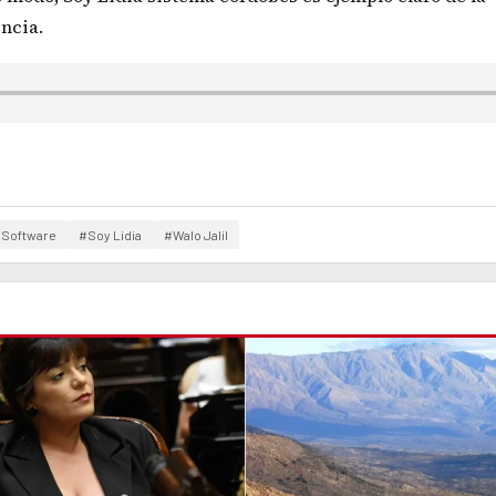
ncia.
Software
#Soy Lidia
#Walo Jalil