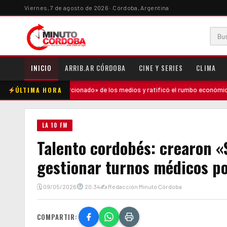
Viernes, 7 de agosto de 2026 · Córdoba, Argentina
INICIO
ARRIB.AR CÓRDOBA
CINE Y SERIES
CLIMA
ÚLTIMA HORA
sproporcionado» de los medios y ratificó el rumbo económico
·
Caso Ag
LA 10 FM
Talento cordobés: crearon «S
gestionar turnos médicos p
🗓 09/05/2026
20:34
✍ Redacción Minuto Córdoba
COMPARTIR: