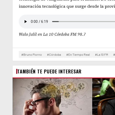
innovación tecnológica que surge desde la provi
Walo Jalil en La 10 Córdoba FM 98.7
#Bruno Piorno
#Córdoba
#En Tiempo Real
#La 10 FM
#
TAMBIÉN TE PUEDE INTERESAR