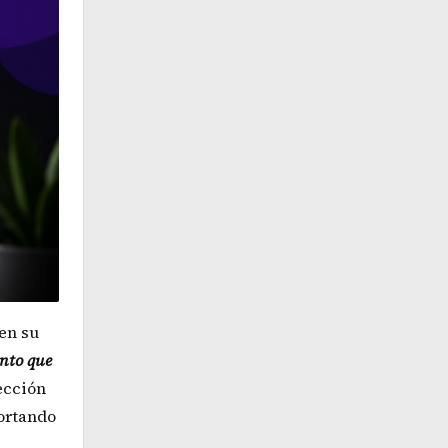
en su
ento que
ección
ortando