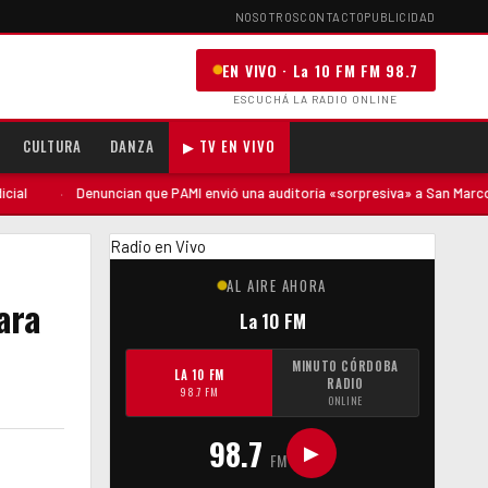
NOSOTROS
CONTACTO
PUBLICIDAD
EN VIVO · La 10 FM FM 98.7
ESCUCHÁ LA RADIO ONLINE
CULTURA
DANZA
▶ TV EN VIVO
ncian que PAMI envió una auditoría «sorpresiva» a San Marcos Sud tras el rec
Radio en Vivo
AL AIRE AHORA
ara
La 10 FM
MINUTO CÓRDOBA
LA 10 FM
RADIO
98.7 FM
ONLINE
98.7
▶
FM