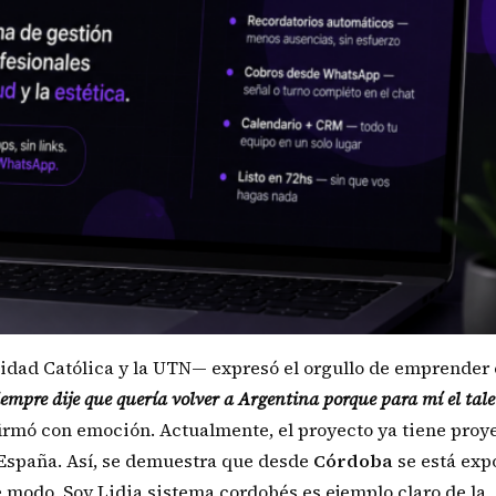
idad Católica y la UTN— expresó el orgullo de emprender 
empre dije que quería volver a Argentina porque para mí el tal
firmó con emoción. Actualmente, el proyecto ya tiene proy
España. Así, se demuestra que desde
Córdoba
se está exp
 modo, Soy Lidia sistema cordobés es ejemplo claro de la