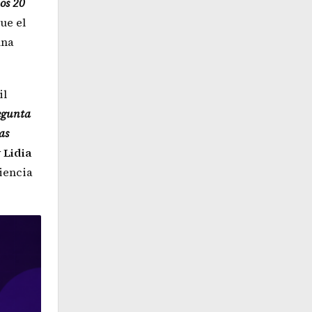
nos 20
ue el
una
il
regunta
as
 Lidia
ciencia