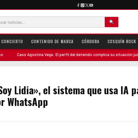
CONCIERTO
CONTENIDO DE MARCA
CÓRDOBA
COSQUÍN ROCK
ostina Vega: El perfil del detenido complica su situación judicial
·
Denu
oy Lidia», el sistema que usa IA p
or WhatsApp