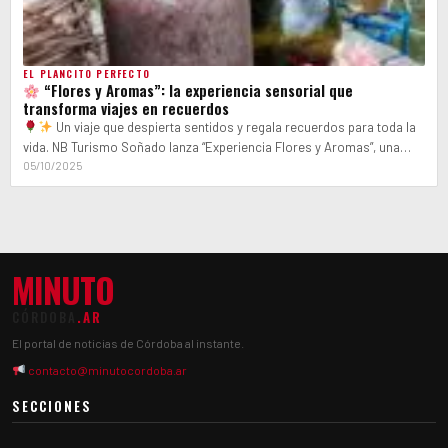
EL PLANCITO PERFECTO
“Flores y Aromas”: la experiencia sensorial que
transforma viajes en recuerdos
Un viaje que despierta sentidos y regala recuerdos para toda la
vida. NB Turismo Soñado lanza “Experiencia Flores y Aromas”, una…
05/10/2025
MINUTO
CÓRDOBA
.AR
El portal de noticias de Córdoba al instante.
contacto@minutocordoba.ar
SECCIONES