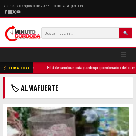
Viernes, 7 de agosto de 2026 · Córdoba, Argentina
☰
ntó contra la madre
·
Milei denunció un «ataque desproporcionado» de los med
ÚLTIMA HORA
🏷 ALMAFUERTE