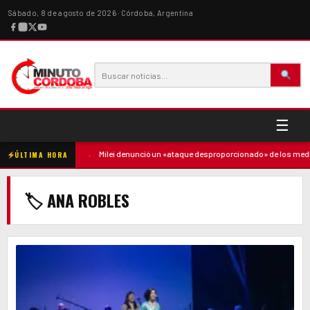
Sábado, 8 de agosto de 2026 · Córdoba, Argentina
☰
ó contra la madre
·
Milei denunció un «ataque desproporcionado» de los medios
ÚLTIMA HORA
🏷 ANA ROBLES