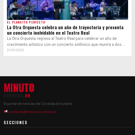
EL PLANCITO PERFECTO
La Otra Orquesta celebra un año de trayectoria y presenta
un concierto inolvidable en el Teatro Real
La Otra Orquesta regresa al Teatro Real para celebrar un año de
crecimiento artístico con un concierto sinfónico que reunirá a dos…
31/10/2025
MINUTO
CÓRDOBA
.AR
El portal de noticias de Córdoba al instante.
contacto@minutocordoba.ar
SECCIONES