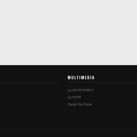
MULTIMEDIA
La 10 FM FM 98.7
La 10 FM
Canal YouTube