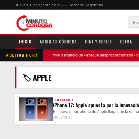
Jueves, 6 de agosto de 2026 · Córdoba, Argentina
INICIO
ARRIB.AR CÓRDOBA
CINE Y SERIES
CLIMA
ÚLTIMA HORA
tó contra la madre
·
Milei denunció un «ataque desproporcionado» de lo
🏷 APPLE
TECNOLOGÍA
iPhone 17: Apple apuesta por la innovaci
El nuevo smartphone de Apple llega con la cámar
30/09/2025