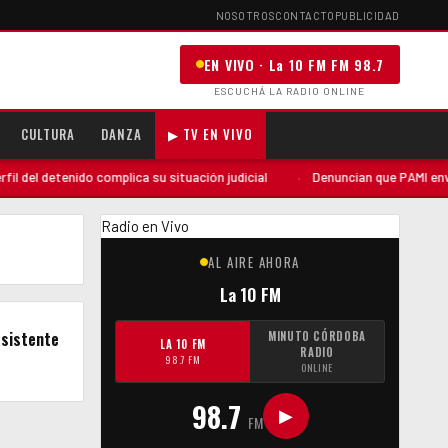
NOSOTROS
CONTACTO
PUBLICIDAD
EN VIVO · La 10 FM FM 98.7
ESCUCHÁ LA RADIO ONLINE
CULTURA
DANZA
▶ TV EN VIVO
del detenido complica su situación judicial
·
Denuncian que PAMI envió u
Radio en Vivo
AL AIRE AHORA
La 10 FM
esistente
MINUTO CÓRDOBA
LA 10 FM
RADIO
98.7 FM
ONLINE
98.7
▶
FM