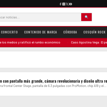
CONCIERTO
CONTENIDO DE MARCA
CÓRDOBA
COSQUÍN ROCK
s medios y ratificó el rumbo económico
·
Caso Agostina Vega: El perfil 
ón con pantalla más grande, cámara revolucionaria y diseño ultra r
a frontal Center Stage, pantalla de 6.3 pulgadas con ProMotion, chip A19 y el…