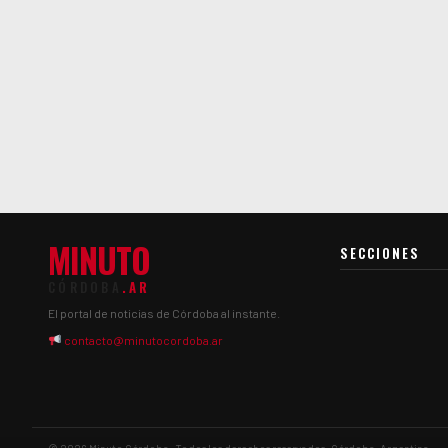
MINUTO
SECCIONES
CÓRDOBA
.AR
El portal de noticias de Córdoba al instante.
contacto@minutocordoba.ar