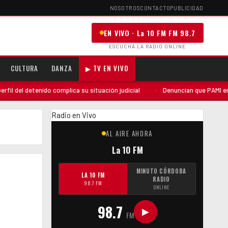
NOSOTROS
CONTACTO
PUBLICIDAD
EN VIVO · La 10 FM FM 98.7
ESCUCHÁ LA RADIO ONLINE
CULTURA
DANZA
▶ TV EN VIVO
 del detenido complica su situación judicial
·
Denuncian que PAMI envió 
Radio en Vivo
AL AIRE AHORA
La 10 FM
MINUTO CÓRDOBA
LA 10 FM
RADIO
98.7 FM
ONLINE
98.7
▶
FM