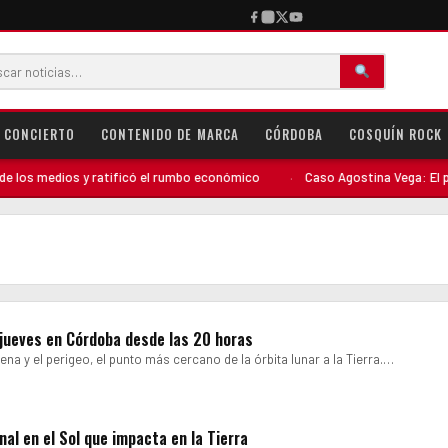
CONCIERTO
CONTENIDO DE MARCA
CÓRDOBA
COSQUÍN ROCK
os medios y ratificó el rumbo económico
·
Caso Agostina Vega: El perfil
 jueves en Córdoba desde las 20 horas
na y el perigeo, el punto más cercano de la órbita lunar a la Tierra.…
l en el Sol que impacta en la Tierra