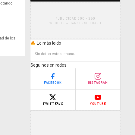
fectando
PUBLICIDAD 300 × 250
WIDGETS → BANNER SIDEBAR 1
ad de los
Lo más leído
Sin datos esta semana.
Seguinos en redes
FACEBOOK
INSTAGRAM
TWITTER/X
YOUTUBE