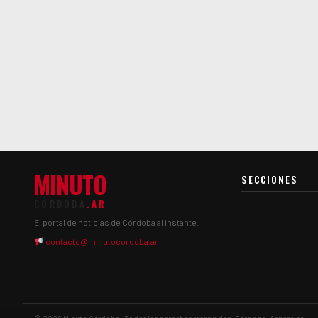
MINUTO
SECCIONES
CÓRDOBA
.AR
El portal de noticias de Córdoba al instante.
contacto@minutocordoba.ar