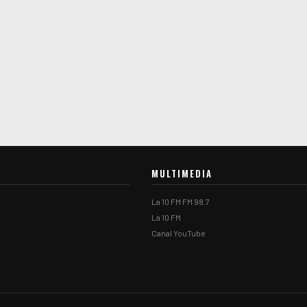
MULTIMEDIA
La 10 FM FM 98.7
La 10 FM
Canal YouTube