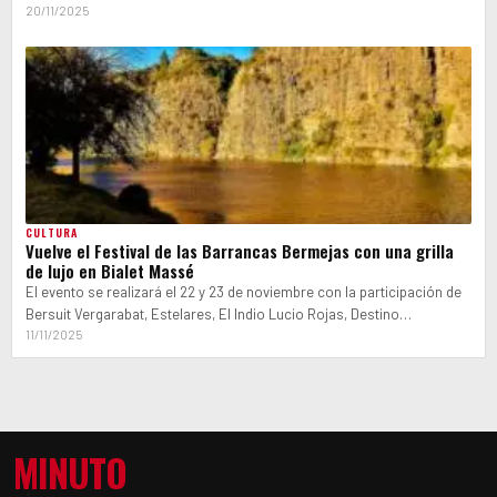
de…
20/11/2025
CULTURA
Vuelve el Festival de las Barrancas Bermejas con una grilla
de lujo en Bialet Massé
El evento se realizará el 22 y 23 de noviembre con la participación de
Bersuit Vergarabat, Estelares, El Indio Lucio Rojas, Destino…
11/11/2025
MINUTO