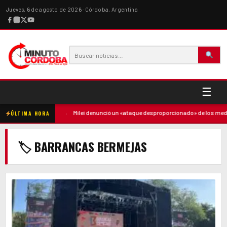
Jueves, 6 de agosto de 2026 · Córdoba, Argentina
☰
 contra la madre
·
Milei denunció un «ataque desproporcionado» de los medios 
ÚLTIMA HORA
🏷 BARRANCAS BERMEJAS