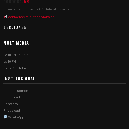
CÓRDOBA
.AR
El portal de noticias de Córdoba al instante.
contacto@minutocordoba.ar
SECCIONES
MULTIMEDIA
La 10 FM FM 98.7
La 10 FM
Canal YouTube
INSTITUCIONAL
Quiénes somos
Publicidad
Contacto
Privacidad
WhatsApp