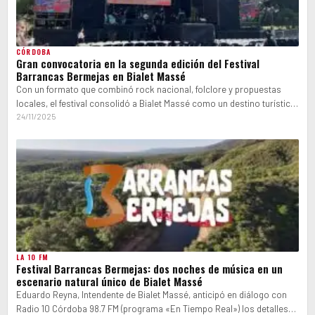
CÓRDOBA
Gran convocatoria en la segunda edición del Festival
Barrancas Bermejas en Bialet Massé
Con un formato que combinó rock nacional, folclore y propuestas
locales, el festival consolidó a Bialet Massé como un destino turístico
emergente…
24/11/2025
LA 10 FM
Festival Barrancas Bermejas: dos noches de música en un
escenario natural único de Bialet Massé
Eduardo Reyna, Intendente de Bialet Massé, anticipó en diálogo con
Radio 10 Córdoba 98.7 FM (programa «En Tiempo Real») los detalles