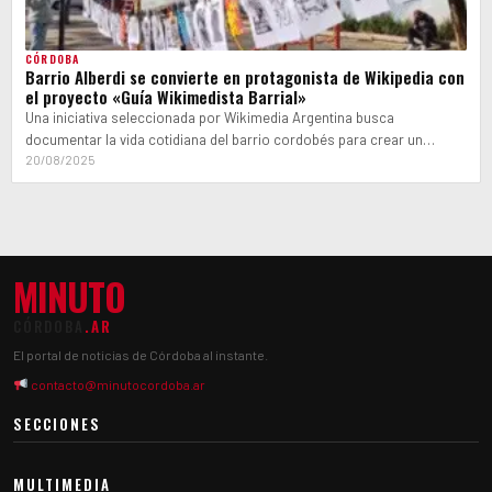
CÓRDOBA
Barrio Alberdi se convierte en protagonista de Wikipedia con
el proyecto «Guía Wikimedista Barrial»
Una iniciativa seleccionada por Wikimedia Argentina busca
documentar la vida cotidiana del barrio cordobés para crear un
archivo fotográfico de acceso libre.…
20/08/2025
MINUTO
CÓRDOBA
.AR
El portal de noticias de Córdoba al instante.
contacto@minutocordoba.ar
SECCIONES
MULTIMEDIA