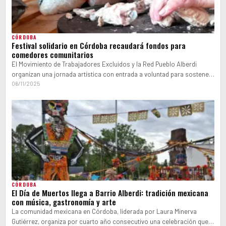
CÓRDOBA
Festival solidario en Córdoba recaudará fondos para
comedores comunitarios
El Movimiento de Trabajadores Excluidos y la Red Pueblo Alberdi
organizan una jornada artística con entrada a voluntad para sostener
espacios que…
06/11/2025
CÓRDOBA
El Día de Muertos llega a Barrio Alberdi: tradición mexicana
con música, gastronomía y arte
La comunidad mexicana en Córdoba, liderada por Laura Minerva
Gutiérrez, organiza por cuarto año consecutivo una celebración que