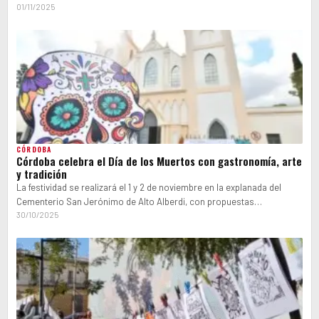
reúne a distintas colectividades…
01/11/2025
CÓRDOBA
Córdoba celebra el Día de los Muertos con gastronomía, arte
y tradición
La festividad se realizará el 1 y 2 de noviembre en la explanada del
Cementerio San Jerónimo de Alto Alberdi, con propuestas…
30/10/2025