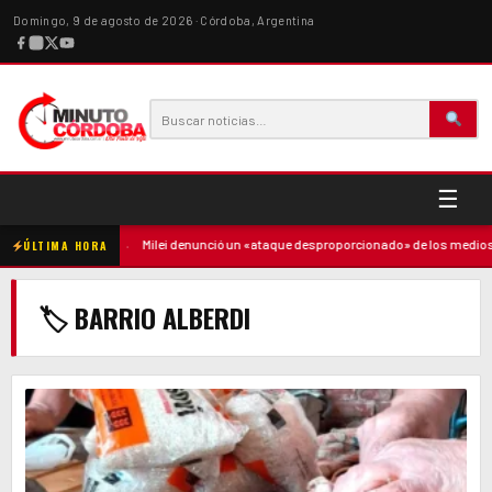
Domingo, 9 de agosto de 2026 · Córdoba, Argentina
☰
tra la madre
·
Milei denunció un «ataque desproporcionado» de los medios y ra
ÚLTIMA HORA
🏷 BARRIO ALBERDI