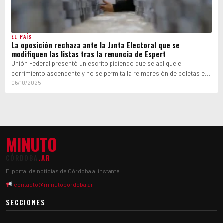
EL PAÍS
La oposición rechaza ante la Junta Electoral que se
modifiquen las listas tras la renuncia de Espert
Unión Federal presentó un escrito pidiendo que se aplique el
corrimiento ascendente y no se permita la reimpresión de boletas en
Buenos…
06/10/2025
MINUTO
CÓRDOBA
.AR
El portal de noticias de Córdoba al instante.
contacto@minutocordoba.ar
SECCIONES