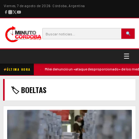
Viernes, 7 de agosto de 2026 · Córdoba, Argentina
☰
tó contra la madre
·
Milei denunció un «ataque desproporcionado» de los medio
ÚLTIMA HORA
🏷 BOELTAS