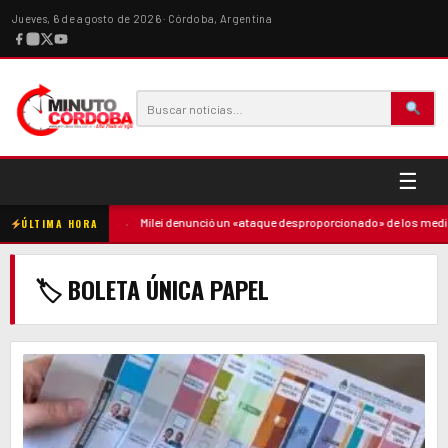
Jueves, 6 de agosto de 2026 · Córdoba, Argentina
☰
ó contra la madre
·
Milei denunció un «ataque desproporcionado» de los medios
ÚLTIMA HORA
🏷 BOLETA ÚNICA PAPEL