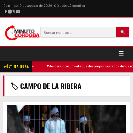
Domingo, 9 de agosto de 2026 · Córdoba, Argentina
☰
untó contra la madre
·
Milei denunció un «ataque desproporcionado» de los med
ÚLTIMA HORA
🏷 CAMPO DE LA RIBERA