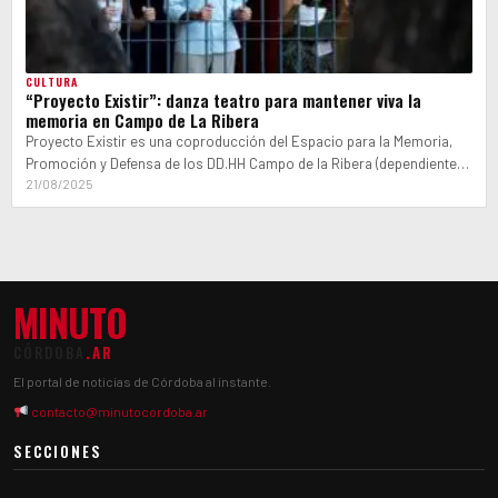
CULTURA
“Proyecto Existir”: danza teatro para mantener viva la
memoria en Campo de La Ribera
Proyecto Existir es una coproducción del Espacio para la Memoria,
Promoción y Defensa de los DD.HH Campo de la Ribera (dependiente
del…
21/08/2025
MINUTO
CÓRDOBA
.AR
El portal de noticias de Córdoba al instante.
contacto@minutocordoba.ar
SECCIONES