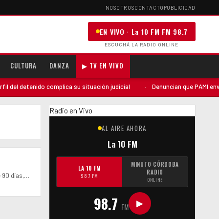
NOSOTROS
CONTACTO
PUBLICIDAD
EN VIVO · La 10 FM FM 98.7
ESCUCHÁ LA RADIO ONLINE
CULTURA
DANZA
▶ TV EN VIVO
del detenido complica su situación judicial
·
Denuncian que PAMI envió u
Radio en Vivo
AL AIRE AHORA
La 10 FM
MINUTO CÓRDOBA
LA 10 FM
RADIO
e 90 días,…
98.7 FM
ONLINE
98.7
▶
FM