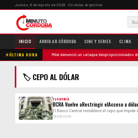
Jueves, 6 de agosto de 2026 · Córdoba, Argentina
INICIO
ARRIB.AR CÓRDOBA
CINE Y SERIES
CLIMA
ÚLTIMA HORA
tó contra la madre
·
Milei denunció un «ataque desproporcionado» de lo
🏷 CEPO AL DÓLAR
ECONOMÍA
BCRA Vuelve aRestringir elAcceso a dól
El Banco Central restablece el cepo que impide 
19/09/2025