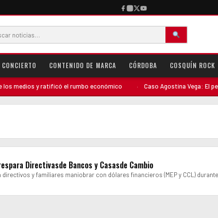
CONCIERTO
CONTENIDO DE MARCA
CÓRDOBA
COSQUÍN ROCK
s medios y ratificó el rumbo económico
·
Caso Agostina Vega: El perfil 
arespara Directivasde Bancos y Casasde Cambio
a directivos y familiares maniobrar con dólares financieros (MEP y CCL) durant