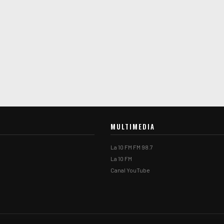
MULTIMEDIA
La 10 FM FM 98.7
La 10 FM
Canal YouTube