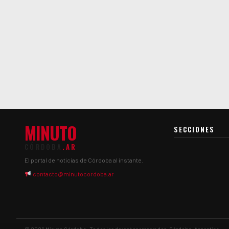
MINUTO
SECCIONES
CÓRDOBA
.AR
El portal de noticias de Córdoba al instante.
contacto@minutocordoba.ar