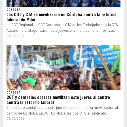
CÓRDOBA
Las CGT y CTA se movilizaron en Córdoba contra la reforma
laboral de Milei
La CGT Regional, la CGT Córdoba, la CTA de los Trabajadores y la CTA
Autónoma protagonizaron este jueves una multitudinaria movilización
en…
05/02/2026
CÓRDOBA
CGT y centrales obreras movilizan este jueves al centro
contra la reforma laboral
El conflicto social escala este jueves con una masiva movilización al
centro de Córdoba. La CGT Córdoba, las dos CTA, el sindicato…
03/02/2026