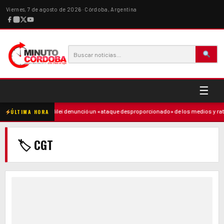
Viernes, 7 de agosto de 2026 · Córdoba, Argentina
☰
dre
·
Milei denunció un «ataque desproporcionado» de los medios y ratificó el
ÚLTIMA HORA
🏷 CGT